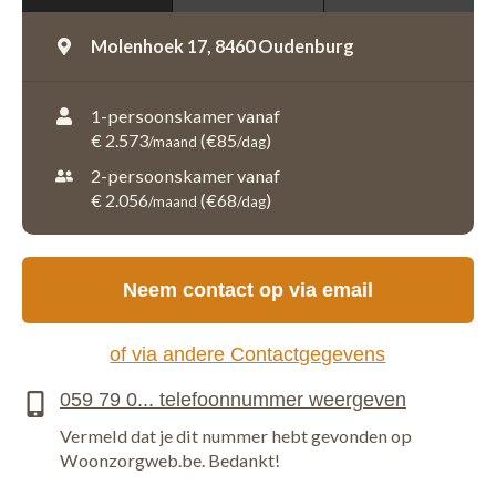
Molenhoek 17,
8460 Oudenburg
1-persoonskamer vanaf
€ 2.573
(€85
)
/maand
/dag
2-persoonskamer vanaf
€ 2.056
(€68
)
/maand
/dag
Neem contact op via email
of via andere Contactgegevens
Vermeld dat je dit nummer hebt gevonden op
Woonzorgweb.be. Bedankt!