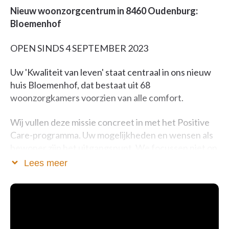
Nieuw woonzorgcentrum in 8460 Oudenburg:
Bloemenhof
OPEN SINDS 4 SEPTEMBER 2023
Uw 'Kwaliteit van leven' staat centraal in ons nieuw
huis Bloemenhof, dat bestaat uit 68
woonzorgkamers voorzien van alle comfort.
Wij vullen deze missie concreet in met het Positive
Care-programma. Uw mogelijkheden en wensen als
bewoner zijn het uitgangspunt. We focussen niet op
beperkingen.
Lees meer
We willen dat u zich goed voelt in uw nieuwe thuis.
Daarvoor hebben we een breed aanbod. Niet-
medicamenteuze therapieën, zinvolle
dagbestedingen en animatie, sociaal culturele