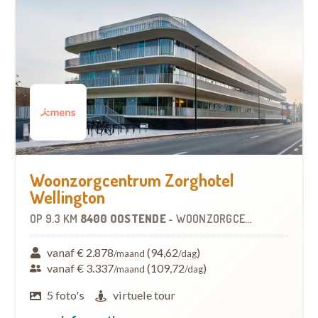
Woonzorgcentrum Zorghotel
Wellington
OP
9.3 KM
8400 OOSTENDE
-
WOONZORGCENTRUM (WZC)
vanaf € 2.878
(94,62
)
/maand
/dag
vanaf € 3.337
(109,72
)
/maand
/dag
5 foto's
virtuele tour