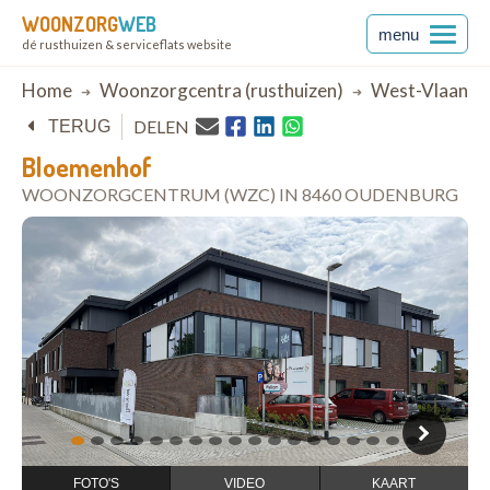
WOONZORG
WEB
menu
dé rusthuizen & serviceflats website
Breadcrumb
Home
Woonzorgcentra (rusthuizen)
West-Vlaande
DELEN
TERUG
Bloemenhof
WOONZORGCENTRUM (WZC) IN 8460 OUDENBURG
open in Google Maps
1
2
3
4
5
6
7
8
9
10
11
12
13
14
15
16
17
18
FOTO'S
VIDEO
KAART