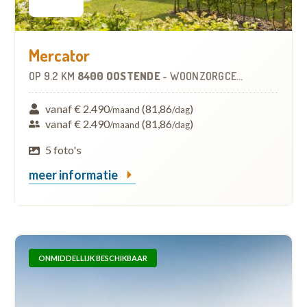
Mercator
OP
9.2 KM
8400 OOSTENDE
-
WOONZORGCENTRUM (WZC)
vanaf € 2.490
(81,86
)
/maand
/dag
vanaf € 2.490
(81,86
)
/maand
/dag
5 foto's
meer informatie
ONMIDDELLIJK BESCHIKBAAR