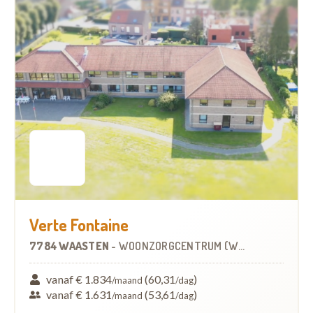
Verte Fontaine
7784 WAASTEN
-
WOONZORGCENTRUM (WZC)
vanaf € 1.834
(60,31
)
/maand
/dag
vanaf € 1.631
(53,61
)
/maand
/dag