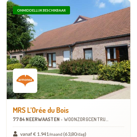
ONMIDDELLIJK BESCHIKBAAR
MRS L’Orée du Bois
7784 NEERWAASTEN
-
WOONZORGCENTRUM (WZC)
vanaf € 1.941
(63,80
)
/maand
/dag