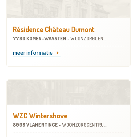
Résidence Château Dumont
7780 KOMEN-WAASTEN
-
WOONZORGCENTRUM (WZC)
meer informatie
WZC Wintershove
8908 VLAMERTINGE
-
WOONZORGCENTRUM (WZC)