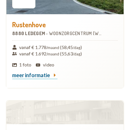
Rustenhove
8880 LEDEGEM
-
WOONZORGCENTRUM (WZC)
vanaf € 1.778
(58,45
)
/maand
/dag
vanaf € 1.692
(55,63
)
/maand
/dag
1 foto
video
meer informatie