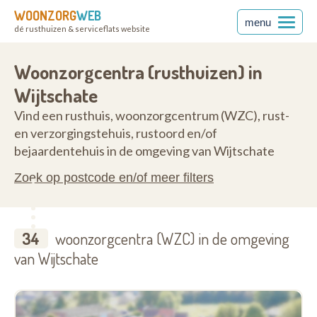
WOONZORG
WEB
menu
dé rusthuizen & serviceflats website
ren
8953
Woonzorgcentra (rusthuizen) in
Wijtschate
Vind een rusthuis, woonzorgcentrum (WZC), rust-
en verzorgingstehuis, rustoord en/of
bejaardentehuis in de omgeving van Wijtschate
Zoek op postcode en/of meer filters
34
woonzorgcentra (WZC) in de omgeving
van Wijtschate