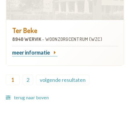
Ter Beke
8940 WERVIK
-
WOONZORGCENTRUM (WZC)
meer informatie
Pagination
1
2
volgende resultaten
Current page
Page
Next page
terug naar boven