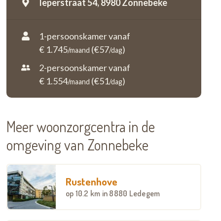
Ieperstraat 54,
8980 Zonnebeke
1-persoonskamer vanaf
€ 1.745
(€57
)
/maand
/dag
2-persoonskamer vanaf
€ 1.554
(€51
)
/maand
/dag
Meer woonzorgcentra in de
omgeving van Zonnebeke
Rustenhove
op
10.2 km
in 8880 Ledegem