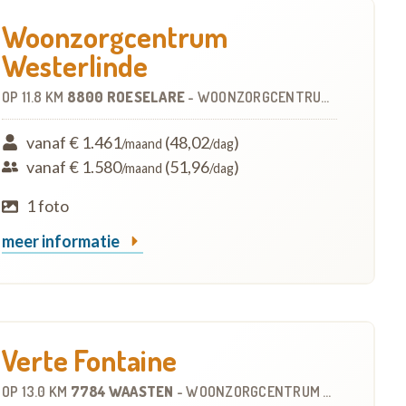
Woonzorgcentrum
Westerlinde
OP
11.8 KM
8800 ROESELARE
-
WOONZORGCENTRUM (WZC)
vanaf € 1.461
(48,02
)
/maand
/dag
vanaf € 1.580
(51,96
)
/maand
/dag
1 foto
meer informatie
Verte Fontaine
OP
13.0 KM
7784 WAASTEN
-
WOONZORGCENTRUM (WZC)