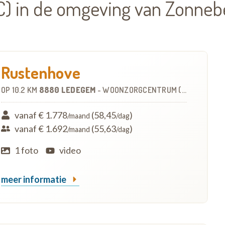
) in de omgeving van Zonneb
Rustenhove
OP
10.2 KM
8880 LEDEGEM
-
WOONZORGCENTRUM (WZC)
vanaf € 1.778
(58,45
)
/maand
/dag
vanaf € 1.692
(55,63
)
/maand
/dag
1 foto
video
meer informatie