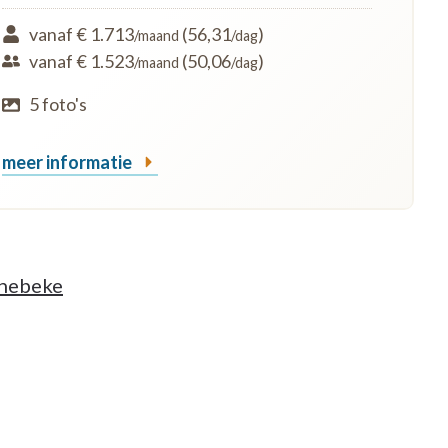
vanaf € 1.713
(56,31
)
/maand
/dag
vanaf € 1.523
(50,06
)
/maand
/dag
5 foto's
meer informatie
nnebeke