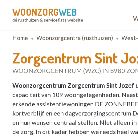
WOONZORG
WEB
W
dé rusthuizen & serviceflats website
Breadcrumb
Home
Woonzorgcentra (rusthuizen)
West-
Zorgcentrum Sint Jo
WOONZORGCENTRUM (WZC) IN 8980 ZO
Woonzorgcentrum Zorgcentrum Sint Jozef u
capaciteit van 109 woongelegenheden. Naast
erkende assistentiewoningen DE ZONNEBEE
kortverblijf en een dagverzorgingscentrum D
en hun wensen centraal stellen. NIet alleen in
de zorg. In dit kader hebben we reeds heel 