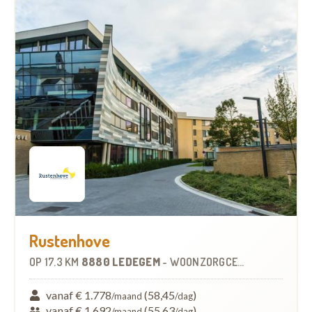
Rustenhove
OP
17.3 KM
8880 LEDEGEM
-
WOONZORGCENTRUM (WZC)
vanaf € 1.778
(58,45
)
/maand
/dag
vanaf € 1.692
(55,63
)
/maand
/dag