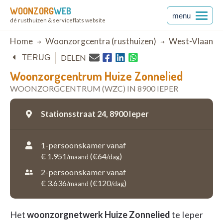
WOONZORG
WEB
menu
dé rusthuizen & serviceflats website
Breadcrumb
Home
Woonzorgcentra (rusthuizen)
West-Vlaande
DELEN
TERUG
Woonzorgcentrum Huize Zonnelied
WOONZORGCENTRUM (WZC) IN 8900 IEPER
Stationsstraat 24,
8900 Ieper
1-persoonskamer vanaf
€ 1.951
(€64
)
/maand
/dag
2-persoonskamer vanaf
€ 3.636
(€120
)
/maand
/dag
Het
woonzorgnetwerk Huize Zonnelied
te Ieper