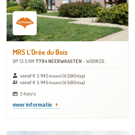
MRS L’Orée du Bois
OP
13.5 KM
7784 NEERWAASTEN
-
WOONZORGCENTRUM (WZC)
vanaf € 1.941
(63,80
)
/maand
/dag
vanaf € 1.941
(63,80
)
/maand
/dag
5 foto's
meer informatie