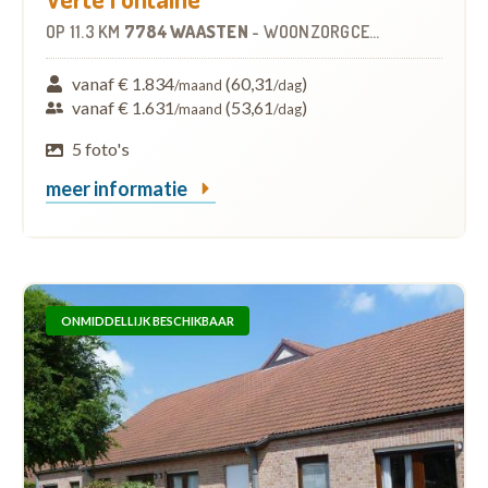
OP
11.3 KM
7784 WAASTEN
-
WOONZORGCENTRUM (WZC)
vanaf € 1.834
(60,31
)
/maand
/dag
vanaf € 1.631
(53,61
)
/maand
/dag
5 foto's
meer informatie
ONMIDDELLIJK BESCHIKBAAR