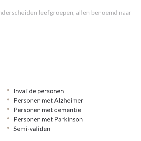
onderscheiden leefgroepen, allen benoemd naar
n waar we elke bewoner benaderen als een
eeft en individuele wensen, noden en
n thuis te creëren waar de bewoner zegt: “Ik
an zorg en begeleiding op maat en geeft
Invalide personen
Personen met Alzheimer
Personen met dementie
 wonen niet op een specifieke afdeling. We
Personen met Parkinson
n de wensen, de behoeften en de mogelijkheden
Semi-validen