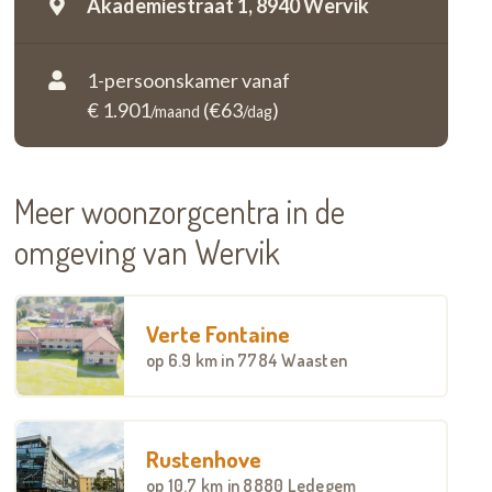
Akademiestraat 1,
8940 Wervik
1-persoonskamer vanaf
€ 1.901
(€63
)
/maand
/dag
Meer woonzorgcentra in de
omgeving van Wervik
Verte Fontaine
op
6.9 km
in 7784 Waasten
Rustenhove
op
10.7 km
in 8880 Ledegem