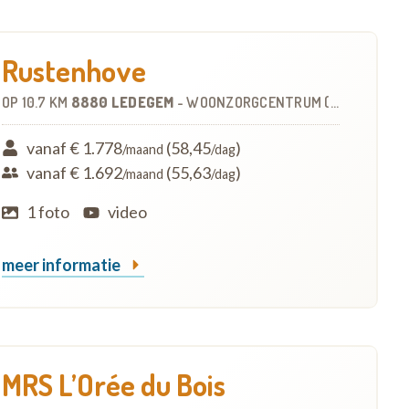
Rustenhove
OP
10.7 KM
8880 LEDEGEM
-
WOONZORGCENTRUM (WZC)
vanaf € 1.778
(58,45
)
/maand
/dag
vanaf € 1.692
(55,63
)
/maand
/dag
1 foto
video
meer informatie
MRS L’Orée du Bois