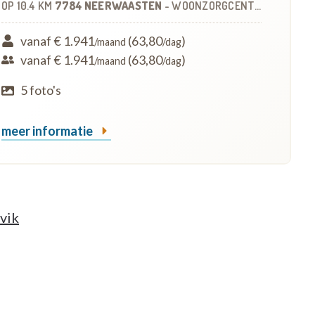
OP
10.4 KM
7784 NEERWAASTEN
-
WOONZORGCENTRUM (WZC)
vanaf € 1.941
(63,80
)
/maand
/dag
vanaf € 1.941
(63,80
)
/maand
/dag
5 foto's
meer informatie
vik