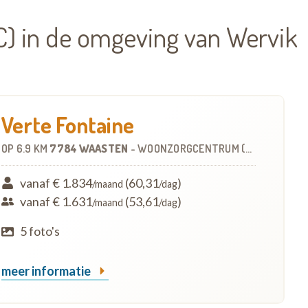
) in de omgeving van Wervik
Verte Fontaine
OP
6.9 KM
7784 WAASTEN
-
WOONZORGCENTRUM (WZC)
vanaf € 1.834
(60,31
)
/maand
/dag
vanaf € 1.631
(53,61
)
/maand
/dag
5 foto's
meer informatie