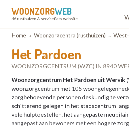
WOONZORG
WEB
W
dé rusthuizen & serviceflats website
Breadcrumb
Home
Woonzorgcentra (rusthuizen)
West-
Het Pardoen
WOONZORGCENTRUM (WZC) IN 8940 WE
Woonzorgcentrum Het Pardoen uit Wervik
(
woonzorgcentrum met 105 woongelegenhede
zorgbehoevende personen deskundig te verzor
schitterend gelegen in het stadscentrum langs
vele hulptoestellen, het aangepaste meubilair
aangepast aan bewoners met een hogere zorggr