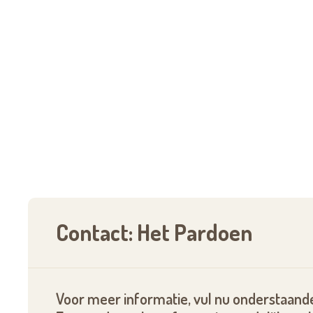
De begeleiding binnen de eigen leefgroep ge
zorgkundigen, ergo- en kinesitherapie, logop
animatiepersoneel, met de behandelende hui
keukenteam en de administratie zijn hier nauw
Contact: Het Pardoen
Voor meer informatie, vul nu onderstaande