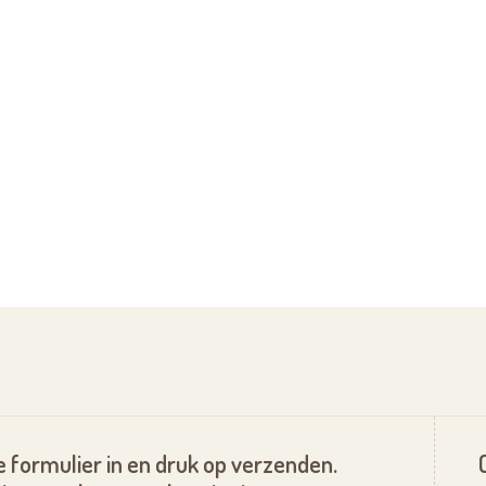
beurt met het team van verpleegkundigen en
ediste en psycholoog, samen met het
sarts. Ook de schoonmaakploeg, het
 bij betrokken.
 formulier in en druk op verzenden.