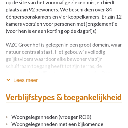
op de site van het voormalige ziekenhuis, en biedt
plaats aan 92 bewoners. We beschikken over 84
éénpersoonskamers en vier koppelkamers. Er zijn 12
kamers voorzien voor personen met jongdementie
(voor hen is er een korting op de dagprijs)
WZC Groenhof is gelegen in een groot domein, waar
natuur centraal staat. Het gebouw is volledig
gelijksvloers waardoor elke bewoner via zijn
schuifraam toegang heeft tot zijn terras, de
gemeenschappellijke terrassen, en de ruin. Deze
reusachtige tuin zorgt voor een natuurlijke
Lees meer
belevenis en een helende werking voor de bewoner.
Verblijfstypes & toegankelijkheid
Iedere kamer is voorzien van een luxueus bed, een
relax-zetel, een tafel, afsluitbare kleerkast, een
aantal comfortabele stoelen, een nachttafel met
Woongelegenheden (vroeger ROB)
frigo, een flatscreen, ... Dit alles is inbegrepen in de
Woongelegenheden met een bijkomende