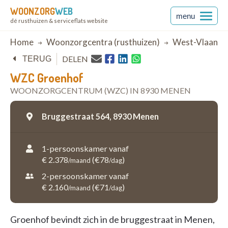
WOONZORG
WEB
menu
dé rusthuizen & serviceflats website
Breadcrumb
Home
Woonzorgcentra (rusthuizen)
West-Vlaande
DELEN
TERUG
WZC Groenhof
WOONZORGCENTRUM (WZC) IN 8930 MENEN
Bruggestraat 564,
8930 Menen
1-persoonskamer vanaf
€ 2.378
(€78
)
/maand
/dag
2-persoonskamer vanaf
€ 2.160
(€71
)
/maand
/dag
Groenhof bevindt zich in de bruggestraat in Menen,