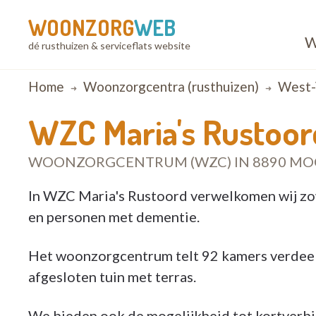
WOONZORG
WEB
W
dé rusthuizen & serviceflats website
Breadcrumb
Home
Woonzorgcentra (rusthuizen)
West-
WZC Maria's Rustoor
WOONZORGCENTRUM (WZC) IN 8890 MO
In WZC Maria's Rustoord verwelkomen wij zo
en personen met dementie.
Het woonzorgcentrum telt 92 kamers verdeel
afgesloten tuin met terras.
We bieden ook de mogelijkheid tot kortverbi