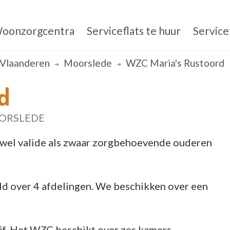
oonzorgcentra
Serviceflats te huur
Service
Vlaanderen
Moorslede
WZC Maria's Rustoord
d
ORSLEDE
wel valide als zwaar zorgbehoevende ouderen
d over 4 afdelingen. We beschikken over een
jf. Het WZC beschikt over zes kamers