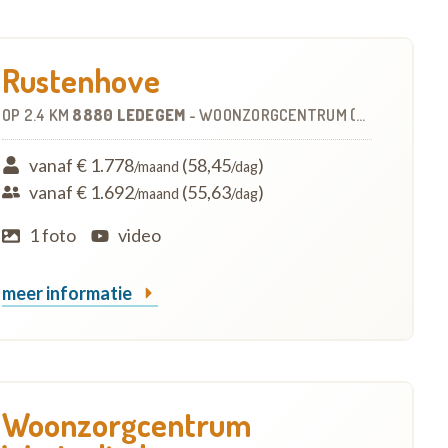
Rustenhove
OP
2.4 KM
8880 LEDEGEM
-
WOONZORGCENTRUM (WZC)
vanaf € 1.778
(58,45
)
/maand
/dag
vanaf € 1.692
(55,63
)
/maand
/dag
1 foto
video
meer informatie
Woonzorgcentrum