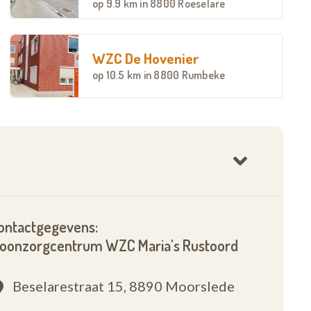
op
9.9 km
in 8800 Roeselare
WZC De Hovenier
op
10.5 km
in 8800 Rumbeke
ontactgegevens:
oonzorgcentrum WZC Maria's Rustoord
Beselarestraat 15,
8890 Moorslede