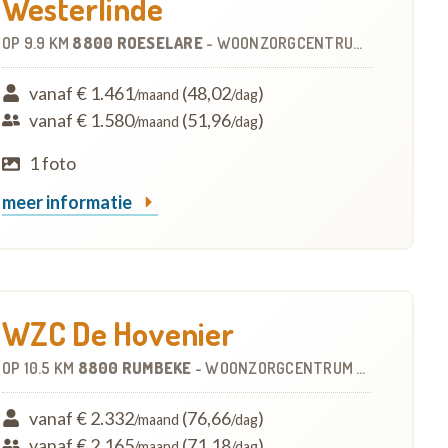
Westerlinde
OP
9.9 KM
8800 ROESELARE
-
WOONZORGCENTRUM (WZC)
vanaf € 1.461
(48,02
)
/maand
/dag
vanaf € 1.580
(51,96
)
/maand
/dag
1 foto
meer informatie
WZC De Hovenier
OP
10.5 KM
8800 RUMBEKE
-
WOONZORGCENTRUM (WZC)
vanaf € 2.332
(76,66
)
/maand
/dag
vanaf € 2.165
(71,18
)
/maand
/dag