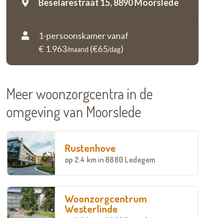
Beselarestraat 15,
8890 Moorslede
1-persoonskamer vanaf
€ 1.963
(€65
)
/maand
/dag
Meer woonzorgcentra in de
omgeving van Moorslede
Rustenhove
op
2.4 km
in 8880 Ledegem
Woonzorgcentrum
Westerlinde