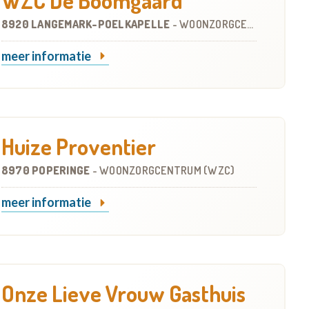
WZC De Boomgaard
8920 LANGEMARK-POELKAPELLE
-
WOONZORGCENTRUM (WZC)
meer informatie
Huize Proventier
8970 POPERINGE
-
WOONZORGCENTRUM (WZC)
meer informatie
Onze Lieve Vrouw Gasthuis