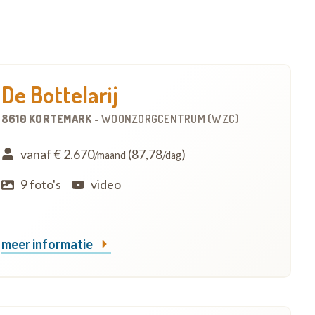
De Bottelarij
8610 KORTEMARK
-
WOONZORGCENTRUM (WZC)
vanaf € 2.670
(87,78
)
/maand
/dag
9 foto's
video
meer informatie