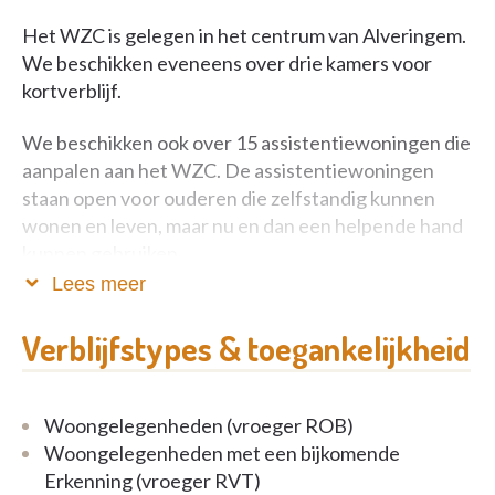
Het WZC is gelegen in het centrum van Alveringem.
We beschikken eveneens over drie kamers voor
kortverblijf.
We beschikken ook over 15 assistentiewoningen die
aanpalen aan het WZC. De assistentiewoningen
staan open voor ouderen die zelfstandig kunnen
wonen en leven, maar nu en dan een helpende hand
kunnen gebruiken.
Lees meer
Een tweekamerflat bestaat uit inkomhal, living,
terras, ingericht keuken met berging, ingerichte
Verblijfstypes & toegankelijkheid
badkamer en 2 slaapkamers.
Kostprijs: 29,16 euro per dag. Tweede bewoner:
Woongelegenheden (vroeger ROB)
2,92 euro per dag extra.
Woongelegenheden met een bijkomende
Erkenning (vroeger RVT)
Inbegrepen: administratieve en sociale