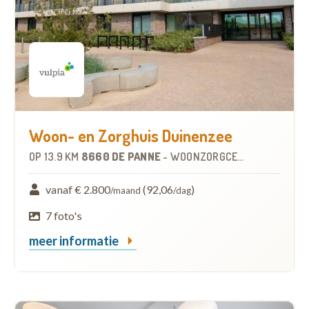
Woon- en Zorghuis Duinenzee
OP
13.9 KM
8660 DE PANNE
-
WOONZORGCENTRUM (WZC)
vanaf € 2.800
(92,06
)
/maand
/dag
7 foto's
meer informatie