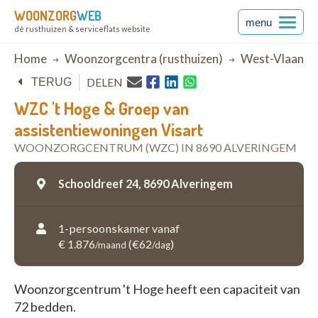
WOONZORG
WEB
menu
dé rusthuizen & serviceflats website
Breadcrumb
Home
Woonzorgcentra (rusthuizen)
West-Vlaande
DELEN
TERUG
WZC 't Hoge & Groep van
assistentiewoningen Visart
WOONZORGCENTRUM (WZC) IN 8690 ALVERINGEM
Schooldreef 24,
8690 Alveringem
1-persoonskamer vanaf
€ 1.876
(€62
)
/maand
/dag
Woonzorgcentrum 't Hoge heeft een capaciteit van
72 bedden.