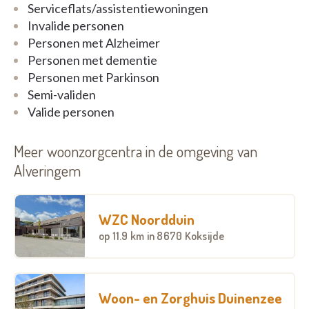
Serviceflats/assistentiewoningen
dienstsverlening, onderhoud gebouw,
Invalide personen
noodoproepsysteem, crisis- en overbruggingszorg.
Personen met Alzheimer
Niet inbegrepen: elektriciteit, gas en water.
Personen met dementie
Personen met Parkinson
Semi-validen
Valide personen
Meer woonzorgcentra in de omgeving van
Alveringem
WZC Noordduin
op
11.9 km
in 8670 Koksijde
Woon- en Zorghuis Duinenzee