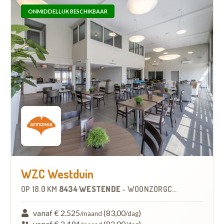
ONMIDDELLIJK BESCHIKBAAR
WZC Westduin
OP
18.0 KM
8434 WESTENDE
-
WOONZORGCENTRUM (WZC)
vanaf € 2.525
(83,00
)
/maand
/dag
vanaf € 2.494
(82,00
)