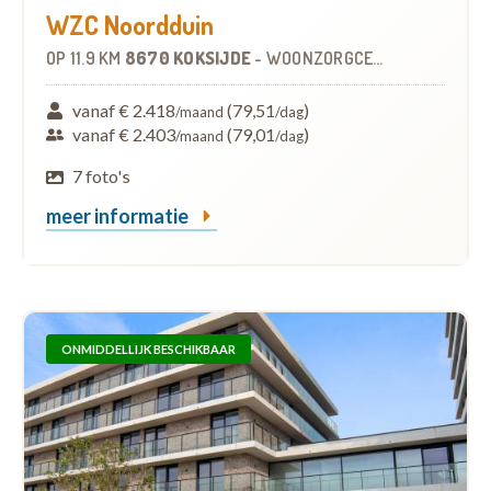
WZC Noordduin
OP
11.9 KM
8670 KOKSIJDE
-
WOONZORGCENTRUM (WZC)
vanaf € 2.418
(79,51
)
/maand
/dag
vanaf € 2.403
(79,01
)
/maand
/dag
7 foto's
meer informatie
ONMIDDELLIJK BESCHIKBAAR