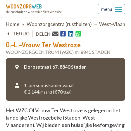
WOONZORG
WEB
menu
dé rusthuizen & serviceflats website
Breadcrumb
Home
Woonzorgcentra (rusthuizen)
West-Vlaande
DELEN
TERUG
O.-L.-Vrouw Ter Westroze
WOONZORGCENTRUM (WZC) IN 8840 STADEN
Dorpsstraat 67,
8840 Staden
1-persoonskamer vanaf
€ 2.144
(€70
)
/maand
/dag
Het WZC OLVrouw Ter Westroze is gelegen in het
landelijke Westrozebeke (Staden, West-
Vlaanderen). Wij bieden een huiselijke leefomgeving