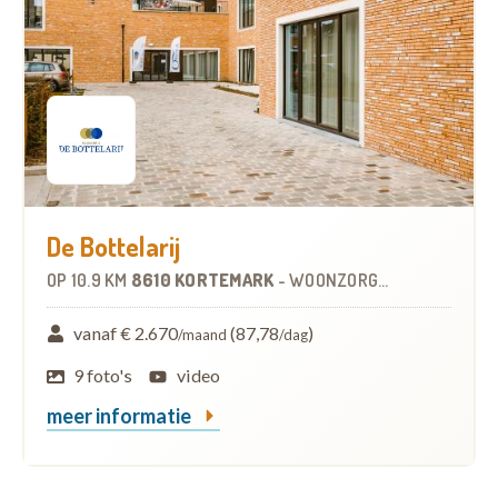
De Bottelarij
OP
10.9 KM
8610 KORTEMARK
-
WOONZORGCENTRUM (WZC)
vanaf € 2.670
(87,78
)
/maand
/dag
9 foto's
video
meer informatie