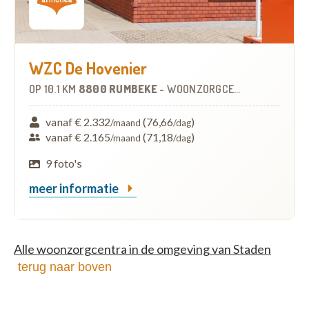
WZC De Hovenier
OP
10.1 KM
8800 RUMBEKE
-
WOONZORGCENTRUM (WZC)
vanaf € 2.332
(76,66
)
/maand
/dag
vanaf € 2.165
(71,18
)
/maand
/dag
9 foto's
meer informatie
Alle woonzorgcentra in de omgeving van Staden
terug naar boven