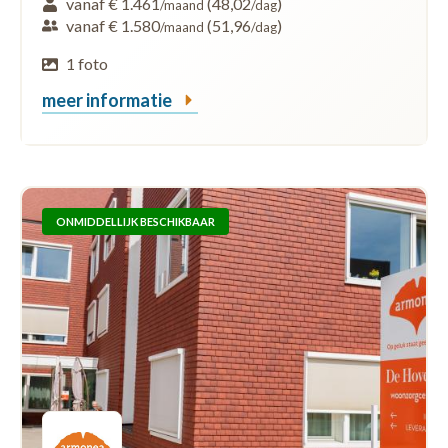
vanaf € 1.461
(48,02
)
/maand
/dag
vanaf € 1.580
(51,96
)
/maand
/dag
1 foto
meer informatie
ONMIDDELLIJK BESCHIKBAAR