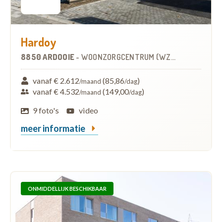
Hardoy
8850 ARDOOIE
-
WOONZORGCENTRUM (WZC)
vanaf € 2.612
(85,86
)
/maand
/dag
vanaf € 4.532
(149,00
)
/maand
/dag
9 foto's
video
meer informatie
ONMIDDELLIJK BESCHIKBAAR