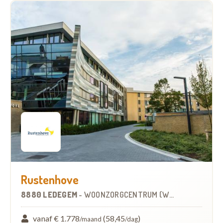
Rustenhove
8880 LEDEGEM
-
WOONZORGCENTRUM (WZC)
vanaf € 1.778
(58,45
)
/maand
/dag