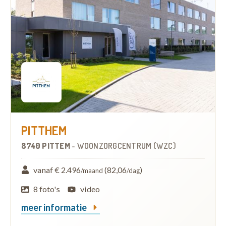
PITTHEM
8740 PITTEM
-
WOONZORGCENTRUM (WZC)
vanaf € 2.496
(82,06
)
/maand
/dag
8 foto's
video
meer informatie