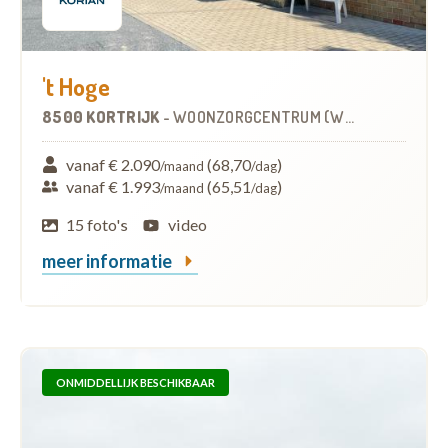
't Hoge
8500 KORTRIJK
-
WOONZORGCENTRUM (WZC)
vanaf € 2.090
(68,70
)
/maand
/dag
vanaf € 1.993
(65,51
)
/maand
/dag
15 foto's
video
meer informatie
ONMIDDELLIJK BESCHIKBAAR