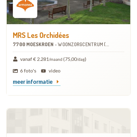
MRS Les Orchidées
7700 MOESKROEN
-
WOONZORGCENTRUM (WZC)
vanaf € 2.281
(75,00
)
/maand
/dag
6 foto's
video
meer informatie