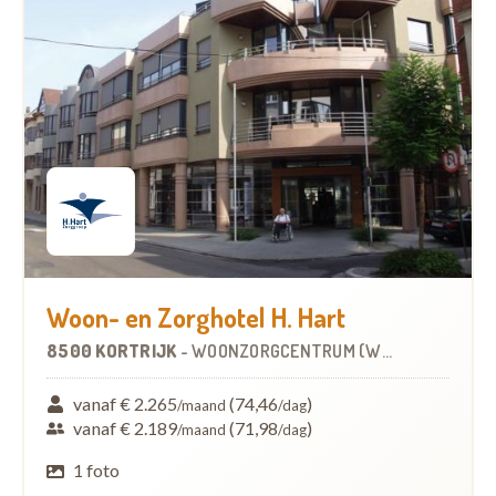
Woon- en Zorghotel H. Hart
8500 KORTRIJK
-
WOONZORGCENTRUM (WZC)
vanaf € 2.265
(74,46
)
/maand
/dag
vanaf € 2.189
(71,98
)
/maand
/dag
1 foto