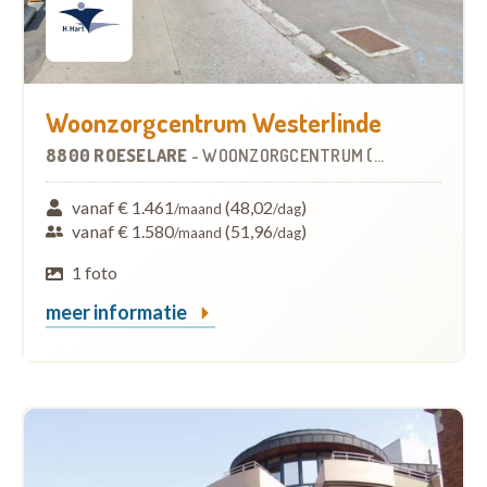
Woonzorgcentrum Westerlinde
8800 ROESELARE
-
WOONZORGCENTRUM (WZC)
vanaf € 1.461
(48,02
)
/maand
/dag
vanaf € 1.580
(51,96
)
/maand
/dag
1 foto
meer informatie