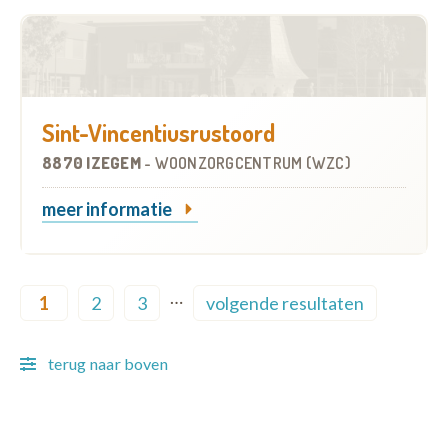
Sint-Vincentiusrustoord
8870 IZEGEM
-
WOONZORGCENTRUM (WZC)
meer informatie
Pagination
…
1
2
3
volgende resultaten
Current page
Page
Page
Next page
terug naar boven