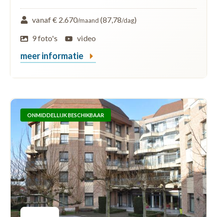
vanaf € 2.670
(87,78
)
/maand
/dag
9 foto's
video
meer informatie
ONMIDDELLIJK BESCHIKBAAR