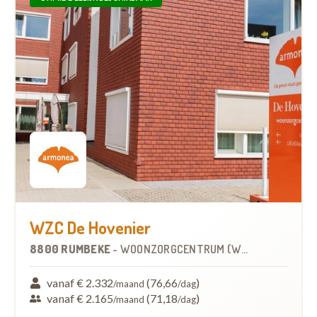
WZC De Hovenier
8800 RUMBEKE
-
WOONZORGCENTRUM (WZC)
vanaf € 2.332
(76,66
)
/maand
/dag
vanaf € 2.165
(71,18
)
/maand
/dag