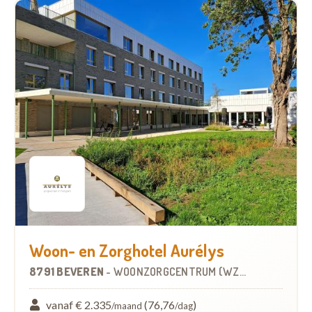
Woon- en Zorghotel Aurélys
8791 BEVEREN
-
WOONZORGCENTRUM (WZC)
vanaf € 2.335
(76,76
)
/maand
/dag