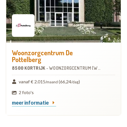
Woonzorgcentrum De
Pottelberg
8500 KORTRIJK
-
WOONZORGCENTRUM (WZC)
vanaf € 2.015
(66,24
)
/maand
/dag
2 foto's
meer informatie