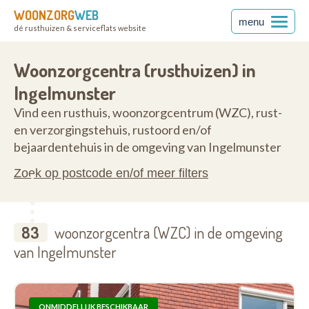
WOONZORG
WEB
menu
dé rusthuizen & serviceflats website
ren
8770
Woonzorgcentra (rusthuizen) in
Ingelmunster
Vind een rusthuis, woonzorgcentrum (WZC), rust-
en verzorgingstehuis, rustoord en/of
bejaardentehuis in de omgeving van Ingelmunster
Zoek op postcode en/of meer filters
83
woonzorgcentra (WZC) in de omgeving
van Ingelmunster
ONMIDDELLIJK BESCHIKBAAR