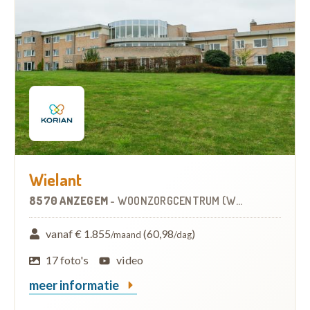
Wielant
8570 ANZEGEM
-
WOONZORGCENTRUM (WZC)
vanaf € 1.855
(60,98
)
/maand
/dag
17 foto's
video
meer informatie