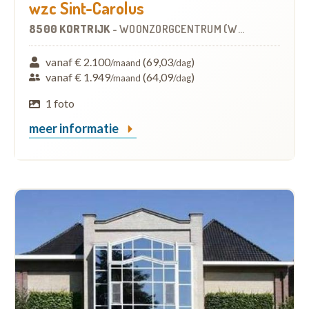
wzc Sint-Carolus
8500 KORTRIJK
-
WOONZORGCENTRUM (WZC)
vanaf € 2.100
(69,03
)
/maand
/dag
vanaf € 1.949
(64,09
)
/maand
/dag
1 foto
meer informatie