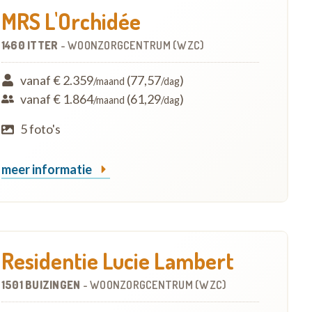
MRS L'Orchidée
1460 ITTER
-
WOONZORGCENTRUM (WZC)
vanaf € 2.359
(77,57
)
/maand
/dag
vanaf € 1.864
(61,29
)
/maand
/dag
5 foto's
meer informatie
Residentie Lucie Lambert
1501 BUIZINGEN
-
WOONZORGCENTRUM (WZC)