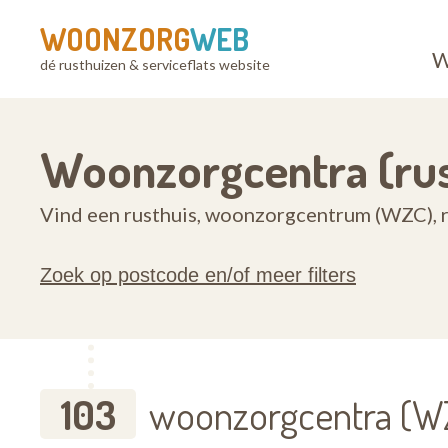
WOONZORG
WEB
W
dé rusthuizen & serviceflats website
Woonzorgcentra (rus
Vind een rusthuis, woonzorgcentrum (WZC), ru
Zoek op postcode en/of meer filters
103
woonzorgcentra (WZ