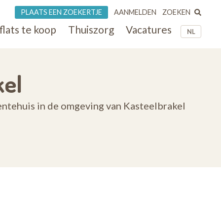
ZOEKEN
PLAATS EEN ZOEKERTJE
AANMELDEN
flats te koop
Thuiszorg
Vacatures
NL
kel
entehuis in de omgeving van Kasteelbrakel