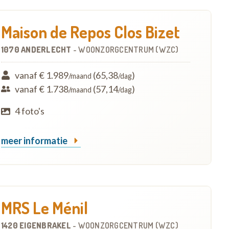
Maison de Repos Clos Bizet
1070 ANDERLECHT
-
WOONZORGCENTRUM (WZC)
vanaf € 1.989
(65,38
)
/maand
/dag
vanaf € 1.738
(57,14
)
/maand
/dag
4 foto's
meer informatie
MRS Le Ménil
1420 EIGENBRAKEL
-
WOONZORGCENTRUM (WZC)