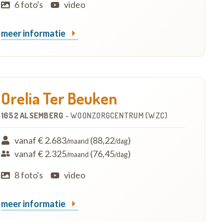
6 foto's
video
meer informatie
Orelia Ter Beuken
1652 ALSEMBERG
-
WOONZORGCENTRUM (WZC)
vanaf € 2.683
(88,22
)
/maand
/dag
vanaf € 2.325
(76,45
)
/maand
/dag
8 foto's
video
meer informatie