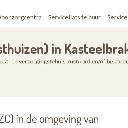
oonzorgcentra
Serviceflats te huur
Service
thuizen) in Kasteelbra
st- en verzorgingstehuis, rustoord en/of bejaard
C) in de omgeving van