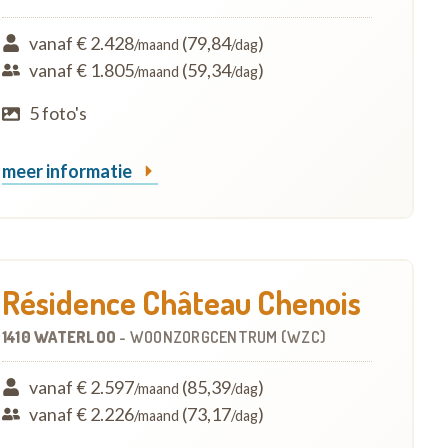
vanaf € 2.428
(79,84
)
/maand
/dag
vanaf € 1.805
(59,34
)
/maand
/dag
5 foto's
meer informatie
Résidence Château Chenois
1410 WATERLOO
-
WOONZORGCENTRUM (WZC)
vanaf € 2.597
(85,39
)
/maand
/dag
vanaf € 2.226
(73,17
)
/maand
/dag