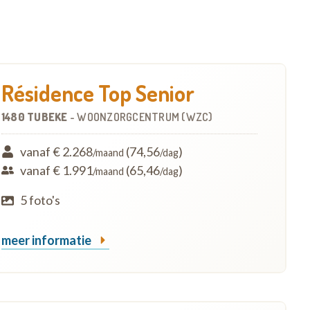
Résidence Top Senior
1480 TUBEKE
-
WOONZORGCENTRUM (WZC)
vanaf € 2.268
(74,56
)
/maand
/dag
vanaf € 1.991
(65,46
)
/maand
/dag
5 foto's
meer informatie