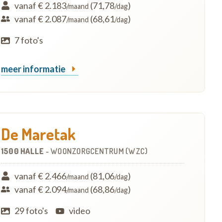
vanaf € 2.183
(71,78
)
/maand
/dag
vanaf € 2.087
(68,61
)
/maand
/dag
7 foto's
meer informatie
De Maretak
1500 HALLE
-
WOONZORGCENTRUM (WZC)
vanaf € 2.466
(81,06
)
/maand
/dag
vanaf € 2.094
(68,86
)
/maand
/dag
29 foto's
video