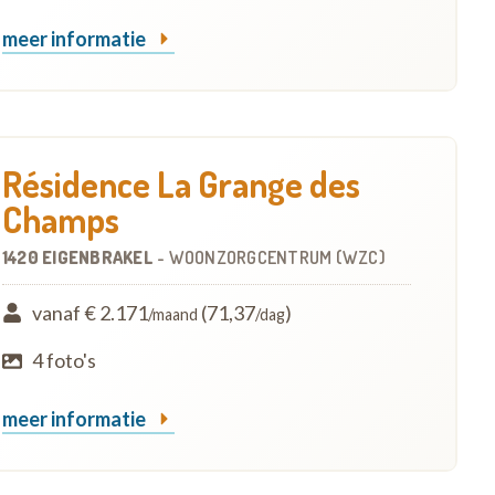
meer informatie
Résidence La Grange des
Champs
1420 EIGENBRAKEL
-
WOONZORGCENTRUM (WZC)
vanaf € 2.171
(71,37
)
/maand
/dag
4 foto's
meer informatie