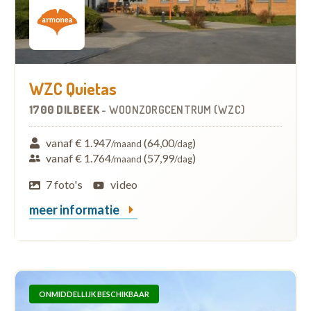
WZC Quietas
1700 DILBEEK
-
WOONZORGCENTRUM (WZC)
vanaf € 1.947
(64,00
)
/maand
/dag
vanaf € 1.764
(57,99
)
/maand
/dag
7 foto's
video
meer informatie
ONMIDDELLIJK BESCHIKBAAR