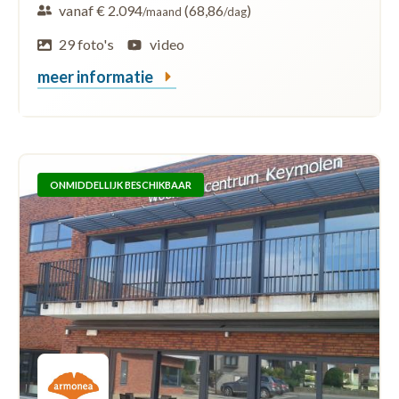
vanaf € 2.094
(68,86
)
/maand
/dag
29 foto's
video
meer informatie
ONMIDDELLIJK BESCHIKBAAR