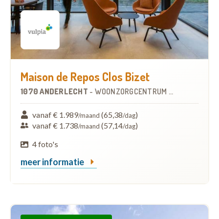
Maison de Repos Clos Bizet
1070 ANDERLECHT
-
WOONZORGCENTRUM (WZC)
vanaf € 1.989
(65,38
)
/maand
/dag
vanaf € 1.738
(57,14
)
/maand
/dag
4 foto's
meer informatie