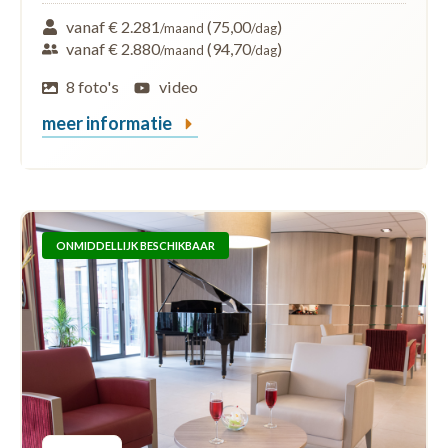
vanaf € 2.281
(75,00
)
/maand
/dag
vanaf € 2.880
(94,70
)
/maand
/dag
8 foto's
video
meer informatie
ONMIDDELLIJK BESCHIKBAAR