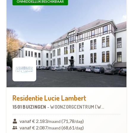
ONMIDDELLIJK BESCHIKBAAR
Residentie Lucie Lambert
1501 BUIZINGEN
-
WOONZORGCENTRUM (WZC)
vanaf € 2.183
(71,78
)
/maand
/dag
vanaf € 2.087
(68,61
)
/maand
/dag