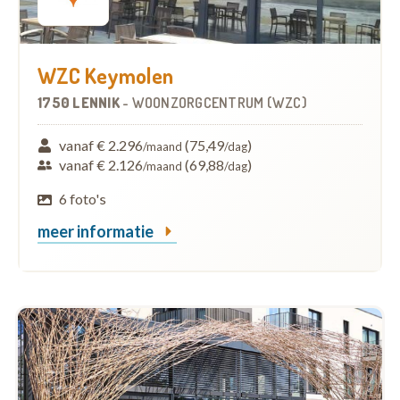
WZC Keymolen
1750 LENNIK
-
WOONZORGCENTRUM (WZC)
vanaf € 2.296
(75,49
)
/maand
/dag
vanaf € 2.126
(69,88
)
/maand
/dag
6 foto's
meer informatie