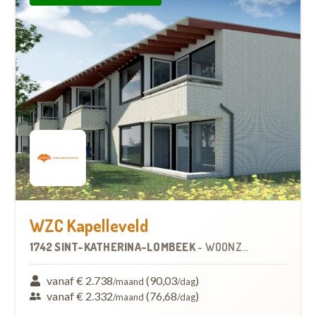
WZC Kapelleveld
1742 SINT-KATHERINA-LOMBEEK
-
WOONZORGCENTRUM (WZC)
vanaf € 2.738
(90,03
)
/maand
/dag
vanaf € 2.332
(76,68
)
/maand
/dag