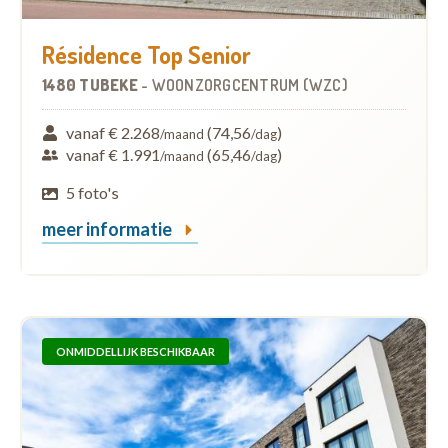
Résidence Top Senior
1480 TUBEKE
-
WOONZORGCENTRUM (WZC)
vanaf € 2.268
(74,56
)
/maand
/dag
vanaf € 1.991
(65,46
)
/maand
/dag
5 foto's
meer informatie
ONMIDDELLIJK BESCHIKBAAR