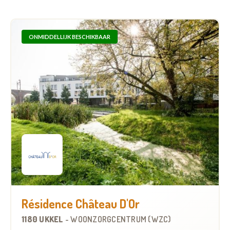
ONMIDDELLIJK BESCHIKBAAR
Résidence Château D'Or
1180 UKKEL
-
WOONZORGCENTRUM (WZC)