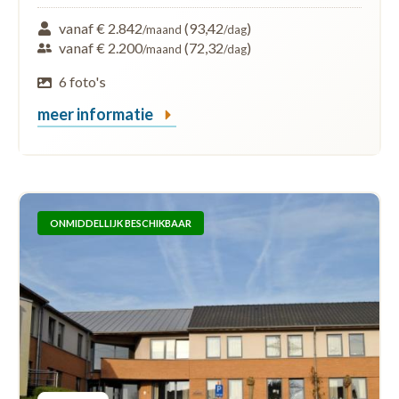
vanaf € 2.842
(93,42
)
/maand
/dag
vanaf € 2.200
(72,32
)
/maand
/dag
6 foto's
meer informatie
ONMIDDELLIJK BESCHIKBAAR