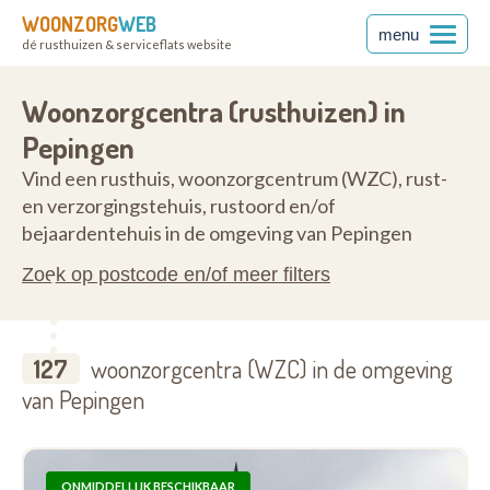
WOONZORG
WEB
menu
dé rusthuizen & serviceflats website
nt
1670
Woonzorgcentra (rusthuizen) in
Pepingen
Vind een rusthuis, woonzorgcentrum (WZC), rust-
en verzorgingstehuis, rustoord en/of
bejaardentehuis in de omgeving van Pepingen
Zoek op postcode en/of meer filters
127
woonzorgcentra (WZC) in de omgeving
van Pepingen
ONMIDDELLIJK BESCHIKBAAR