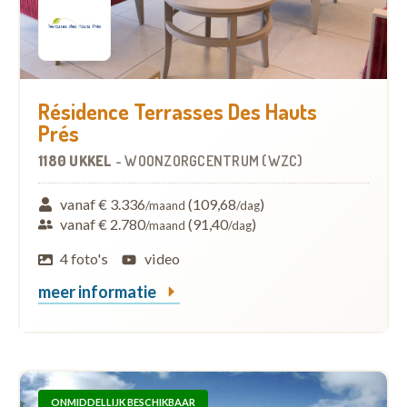
Résidence Terrasses Des Hauts
Prés
1180 UKKEL
-
WOONZORGCENTRUM (WZC)
vanaf € 3.336
(109,68
)
/maand
/dag
vanaf € 2.780
(91,40
)
/maand
/dag
4 foto's
video
meer informatie
ONMIDDELLIJK BESCHIKBAAR