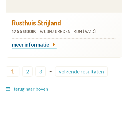
Rusthuis Strijland
1755 GOOIK
-
WOONZORGCENTRUM (WZC)
meer informatie
Pagination
…
1
2
3
volgende resultaten
Current page
Page
Page
Next page
terug naar boven