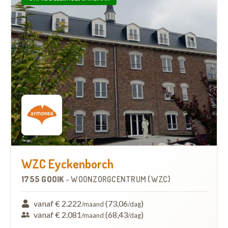
WZC Eyckenborch
1755 GOOIK
-
WOONZORGCENTRUM (WZC)
vanaf € 2.222
(73,06
)
/maand
/dag
vanaf € 2.081
(68,43
)
/maand
/dag