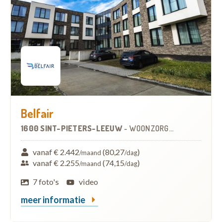
Belfair
1600 SINT-PIETERS-LEEUW
-
WOONZORGCENTRUM (WZC)
vanaf € 2.442
(80,27
)
/maand
/dag
vanaf € 2.255
(74,15
)
/maand
/dag
7 foto's
video
meer informatie