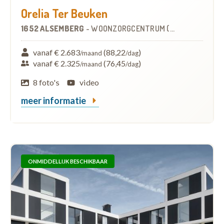
Orelia Ter Beuken
1652 ALSEMBERG
-
WOONZORGCENTRUM (WZC)
vanaf € 2.683
(88,22
)
/maand
/dag
vanaf € 2.325
(76,45
)
/maand
/dag
8 foto's
video
meer informatie
ONMIDDELLIJK BESCHIKBAAR