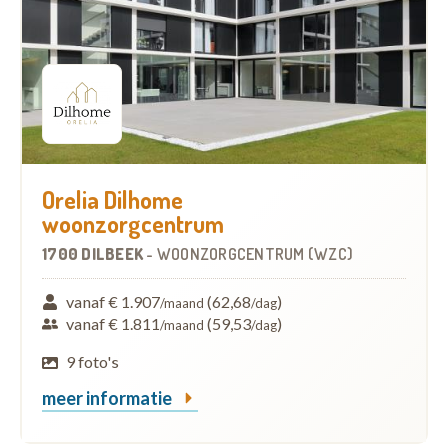
Orelia Dilhome
woonzorgcentrum
1700 DILBEEK
-
WOONZORGCENTRUM (WZC)
vanaf € 1.907
(62,68
)
/maand
/dag
vanaf € 1.811
(59,53
)
/maand
/dag
9 foto's
meer informatie