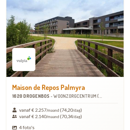
Maison de Repos Palmyra
1620 DROGENBOS
-
WOONZORGCENTRUM (WZC)
vanaf € 2.257
(74,20
)
/maand
/dag
vanaf € 2.140
(70,34
)
/maand
/dag
4 foto's