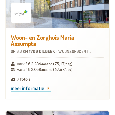
Woon- en Zorghuis Maria
Assumpta
OP
0.6 KM
1700 DILBEEK
-
WOONZORGCENTRUM (WZC)
vanaf € 2.286
(75,17
)
/maand
/dag
vanaf € 2.058
(67,67
)
/maand
/dag
7 foto's
meer informatie