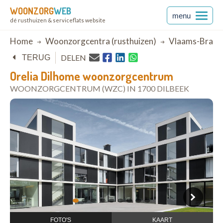
WOONZORG
WEB
menu
dé rusthuizen & serviceflats website
Breadcrumb
Home
Woonzorgcentra (rusthuizen)
Vlaams-Braba
DELEN
TERUG
Orelia Dilhome woonzorgcentrum
WOONZORGCENTRUM (WZC) IN 1700 DILBEEK
open in Google Maps
1
2
3
4
5
6
7
8
9
FOTO'S
KAART