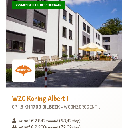
ONMIDDELLIJK BESCHIKBAAR
WZC Koning Albert I
OP
1.8 KM
1700 DILBEEK
-
WOONZORGCENTRUM (WZC)
vanaf € 2.842
(93,42
)
/maand
/dag
vanaf € 2.200
(72,32
)
/maand
/dag