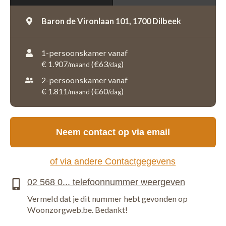
Baron de Vironlaan 101,
1700 Dilbeek
1-persoonskamer vanaf
€ 1.907
(€63
)
/maand
/dag
2-persoonskamer vanaf
€ 1.811
(€60
)
/maand
/dag
Neem contact op via email
of via andere Contactgegevens
Vermeld dat je dit nummer hebt gevonden op
Woonzorgweb.be. Bedankt!