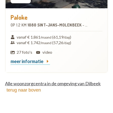
Paloke
OP
1.2 KM
1080 SINT-JANS-MOLENBEEK
-
WOONZORGCEN
vanaf € 1.861
(61,19
)
/maand
/dag
vanaf € 1.742
(57,26
)
/maand
/dag
27 foto's
video
meer informatie
Alle woonzorgcentra in de omgeving van Dilbeek
terug naar boven