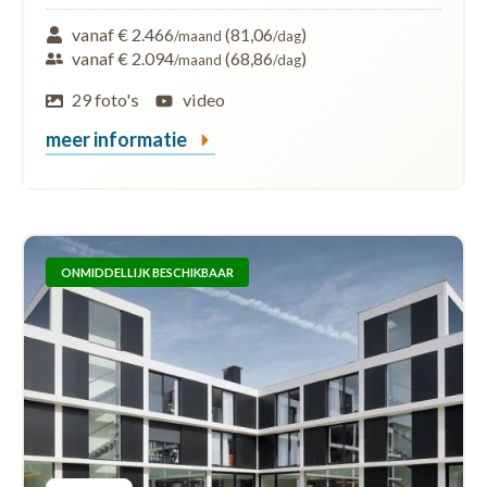
vanaf € 2.466
(81,06
)
/maand
/dag
vanaf € 2.094
(68,86
)
/maand
/dag
29 foto's
video
meer informatie
ONMIDDELLIJK BESCHIKBAAR