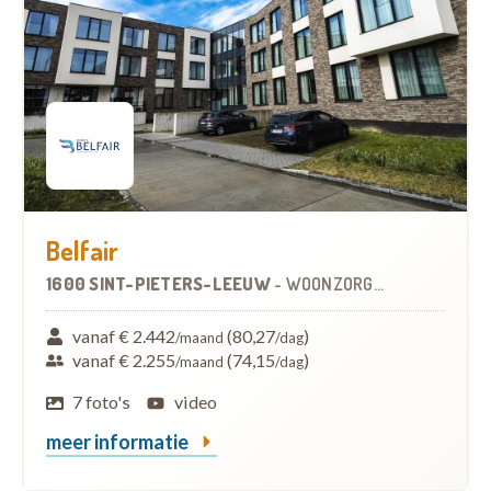
Belfair
1600 SINT-PIETERS-LEEUW
-
WOONZORGCENTRUM (WZC)
vanaf € 2.442
(80,27
)
/maand
/dag
vanaf € 2.255
(74,15
)
/maand
/dag
7 foto's
video
meer informatie