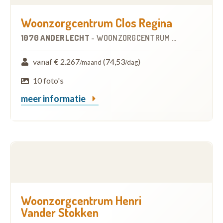
Woonzorgcentrum Clos Regina
1070 ANDERLECHT
-
WOONZORGCENTRUM (WZC)
vanaf € 2.267
(74,53
)
/maand
/dag
10 foto's
meer informatie
Woonzorgcentrum Henri
Vander Stokken