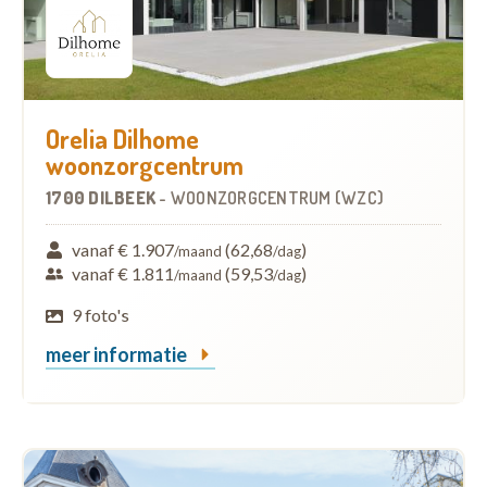
Orelia Dilhome
woonzorgcentrum
1700 DILBEEK
-
WOONZORGCENTRUM (WZC)
vanaf € 1.907
(62,68
)
/maand
/dag
vanaf € 1.811
(59,53
)
/maand
/dag
9 foto's
meer informatie