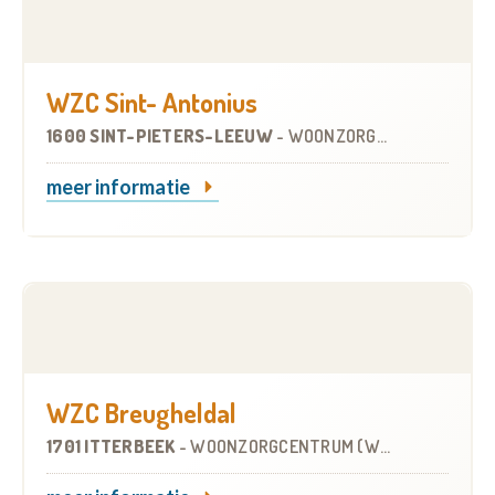
WZC Sint- Antonius
1600 SINT-PIETERS-LEEUW
-
WOONZORGCENTRUM (WZC)
meer informatie
WZC Breugheldal
1701 ITTERBEEK
-
WOONZORGCENTRUM (WZC)