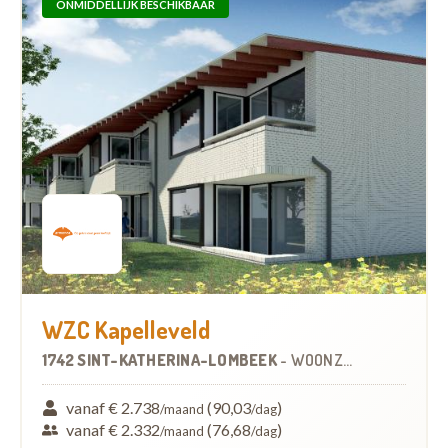
ONMIDDELLIJK BESCHIKBAAR
WZC Kapelleveld
1742 SINT-KATHERINA-LOMBEEK
-
WOONZORGCENTRUM (WZC)
vanaf € 2.738
(90,03
)
/maand
/dag
vanaf € 2.332
(76,68
)
/maand
/dag