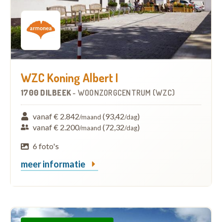
WZC Koning Albert I
1700 DILBEEK
-
WOONZORGCENTRUM (WZC)
vanaf € 2.842
(93,42
)
/maand
/dag
vanaf € 2.200
(72,32
)
/maand
/dag
6 foto's
meer informatie