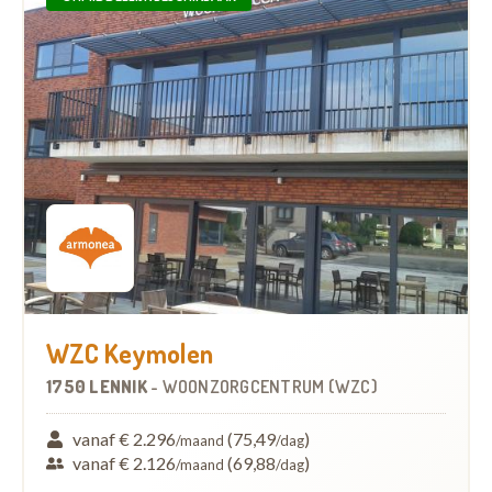
WZC Keymolen
1750 LENNIK
-
WOONZORGCENTRUM (WZC)
vanaf € 2.296
(75,49
)
/maand
/dag
vanaf € 2.126
(69,88
)
/maand
/dag