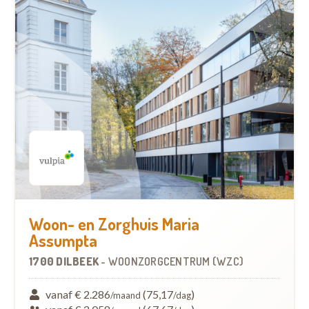
Woon- en Zorghuis Maria
Assumpta
1700 DILBEEK
-
WOONZORGCENTRUM (WZC)
vanaf € 2.286
(75,17
)
/maand
/dag