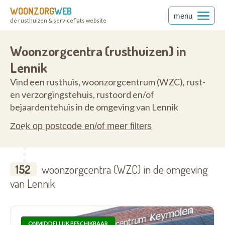
WOONZORG
WEB
menu
dé rusthuizen & serviceflats website
nt
1750
Woonzorgcentra (rusthuizen) in
Lennik
Vind een rusthuis, woonzorgcentrum (WZC), rust-
en verzorgingstehuis, rustoord en/of
bejaardentehuis in de omgeving van Lennik
Zoek op postcode en/of meer filters
152
woonzorgcentra (WZC) in de omgeving
van Lennik
ONMIDDELLIJK BESCHIKBAAR