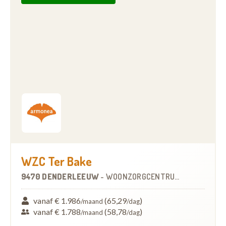
WZC Ter Bake
9470 DENDERLEEUW
-
WOONZORGCENTRUM (WZC)
vanaf € 1.986
(65,29
)
/maand
/dag
vanaf € 1.788
(58,78
)
/maand
/dag