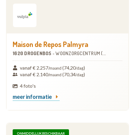
Maison de Repos Palmyra
1620 DROGENBOS
-
WOONZORGCENTRUM (WZC)
vanaf € 2.257
(74,20
)
/maand
/dag
vanaf € 2.140
(70,34
)
/maand
/dag
4 foto's
meer informatie
ONMIDDELLIJK BESCHIKBAAR