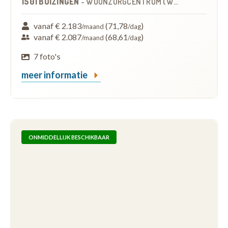
1501 BUIZINGEN
-
WOONZORGCENTRUM (WZC)
vanaf € 2.183
(71,78
)
/maand
/dag
vanaf € 2.087
(68,61
)
/maand
/dag
7 foto's
meer informatie
ONMIDDELLIJK BESCHIKBAAR