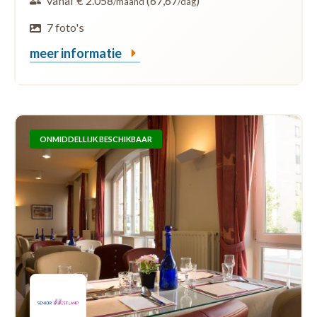
vanaf € 2.058
(67,67
)
/maand
/dag
7 foto's
meer informatie
ONMIDDELLIJK BESCHIKBAAR