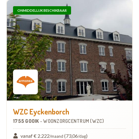
ONMIDDELLIJK BESCHIKBAAR
WZC Eyckenborch
1755 GOOIK
-
WOONZORGCENTRUM (WZC)
vanaf € 2.222
(73,06
)
/maand
/dag