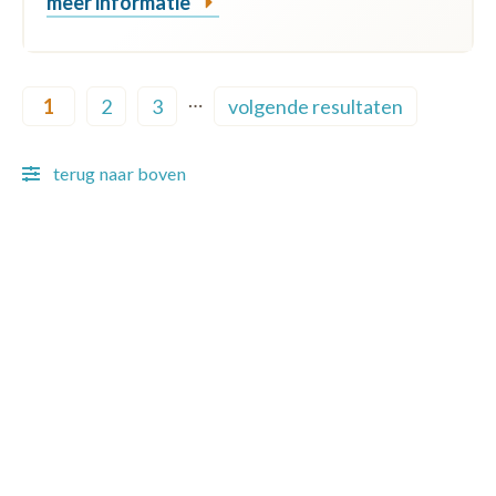
meer informatie
Pagination
…
1
2
3
volgende resultaten
Current page
Page
Page
Next page
terug naar boven