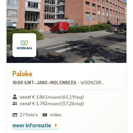
Paloke
1080 SINT-JANS-MOLENBEEK
-
WOONZORGCENTRUM (WZC)
vanaf € 1.861
(61,19
)
/maand
/dag
vanaf € 1.742
(57,26
)
/maand
/dag
27 foto's
video
meer informatie