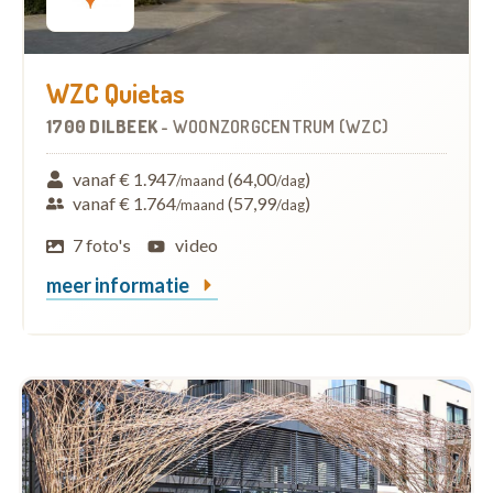
WZC Quietas
1700 DILBEEK
-
WOONZORGCENTRUM (WZC)
vanaf € 1.947
(64,00
)
/maand
/dag
vanaf € 1.764
(57,99
)
/maand
/dag
7 foto's
video
meer informatie