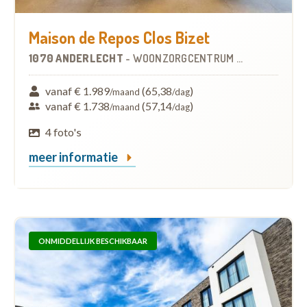
Maison de Repos Clos Bizet
1070 ANDERLECHT
-
WOONZORGCENTRUM (WZC)
vanaf € 1.989
(65,38
)
/maand
/dag
vanaf € 1.738
(57,14
)
/maand
/dag
4 foto's
meer informatie
ONMIDDELLIJK BESCHIKBAAR