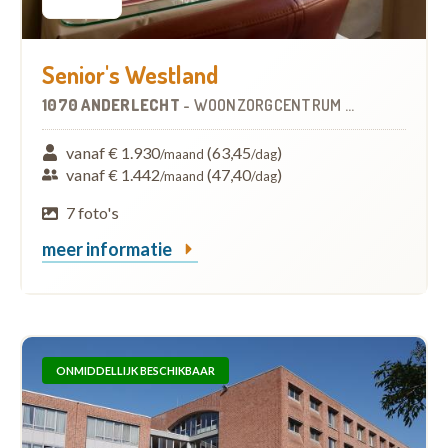
Senior's Westland
1070 ANDERLECHT
-
WOONZORGCENTRUM (WZC)
vanaf € 1.930
(63,45
)
/maand
/dag
vanaf € 1.442
(47,40
)
/maand
/dag
7 foto's
meer informatie
ONMIDDELLIJK BESCHIKBAAR