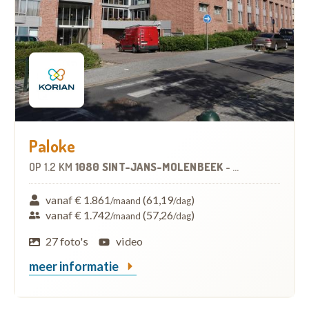
Paloke
OP
1.2 KM
1080 SINT-JANS-MOLENBEEK
-
WOONZORGCEN
vanaf € 1.861
(61,19
)
/maand
/dag
vanaf € 1.742
(57,26
)
/maand
/dag
27 foto's
video
meer informatie