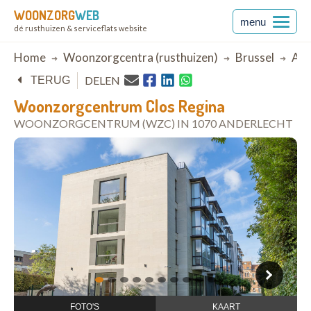
WOONZORG
WEB
menu
dé rusthuizen & serviceflats website
Breadcrumb
Home
Woonzorgcentra (rusthuizen)
Brussel
And
DELEN
TERUG
Woonzorgcentrum Clos Regina
WOONZORGCENTRUM (WZC) IN 1070 ANDERLECHT
open in Google Maps
1
2
3
4
5
6
7
8
9
10
FOTO'S
KAART