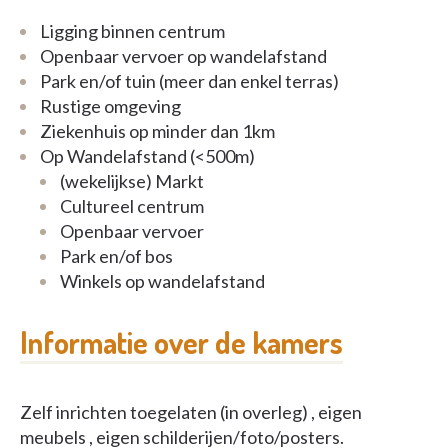
Ligging binnen centrum
Contact
Openbaar vervoer op wandelafstand
Park en/of tuin (meer dan enkel terras)
Tel:
+32 2 672 06 17
Rustige omgeving
Ziekenhuis op minder dan 1km
E-mail:
accueil@closregina.be
Op Wandelafstand (<500m)
(wekelijkse) Markt
Directie:
mcirami@closregina.be
Cultureel centrum
Openbaar vervoer
Park en/of bos
Winkels op wandelafstand
Informatie over de kamers
Zelf inrichten toegelaten (in overleg) , eigen
meubels , eigen schilderijen/foto/posters.