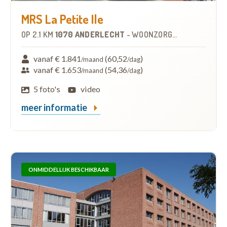
MRS La Petite Ile
OP
2.1 KM
1070 ANDERLECHT
-
WOONZORGCENTRUM (WZC)
vanaf € 1.841
(60,52
)
/maand
/dag
vanaf € 1.653
(54,36
)
/maand
/dag
5 foto's
video
meer informatie
ONMIDDELLIJK BESCHIKBAAR