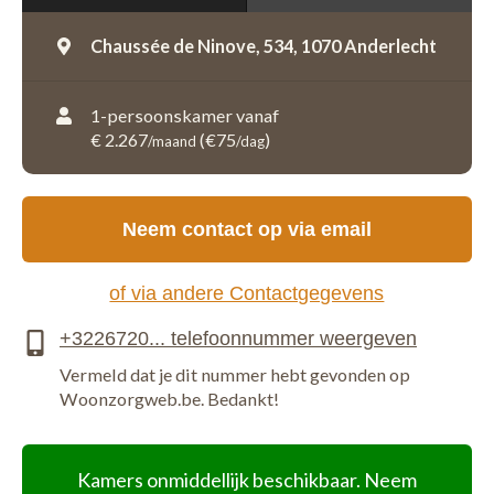
Chaussée de Ninove, 534,
1070 Anderlecht
1-persoonskamer vanaf
€ 2.267
(€75
)
/maand
/dag
Neem contact op via email
of via andere Contactgegevens
Vermeld dat je dit nummer hebt gevonden op
Woonzorgweb.be. Bedankt!
Kamers onmiddellijk beschikbaar. Neem