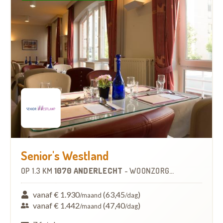
Senior's Westland
OP
1.3 KM
1070 ANDERLECHT
-
WOONZORGCENTRUM (WZC)
vanaf € 1.930
(63,45
)
/maand
/dag
vanaf € 1.442
(47,40
)
/maand
/dag