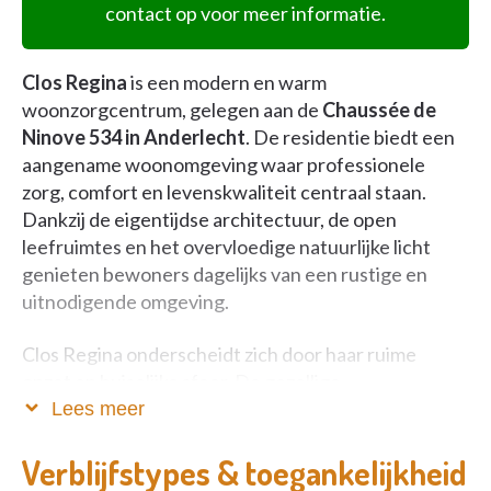
contact op voor meer informatie.
Clos Regina
is een modern en warm
woonzorgcentrum, gelegen aan de
Chaussée de
Ninove 534 in Anderlecht
. De residentie biedt een
aangename woonomgeving waar professionele
zorg, comfort en levenskwaliteit centraal staan.
Dankzij de eigentijdse architectuur, de open
leefruimtes en het overvloedige natuurlijke licht
genieten bewoners dagelijks van een rustige en
uitnodigende omgeving.
Clos Regina onderscheidt zich door haar ruime
opzet en huiselijke sfeer. De gezellige
gemeenschappelijke ruimtes, comfortabele kamers
Lees meer
en verschillende ontmoetingsplaatsen creëren een
omgeving waar bewoners zich snel thuis voelen.
Verblijfstypes & toegankelijkheid
Familie en vrienden zijn steeds welkom en dragen bij