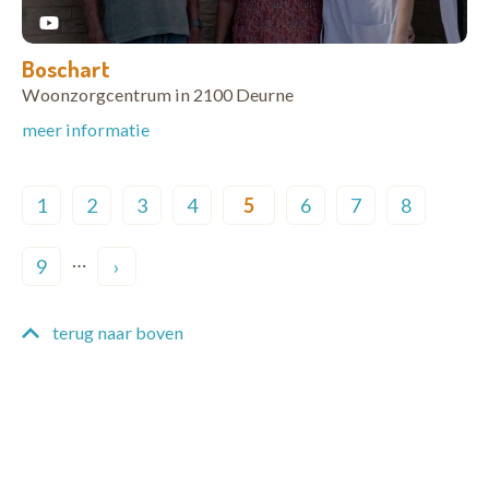
Boschart
Woonzorgcentrum in 2100 Deurne
meer informatie
Pagination
1
2
3
4
5
6
7
8
Page
Page
Page
Page
Current page
Page
Page
Page
…
9
›
Page
Next page
terug naar boven