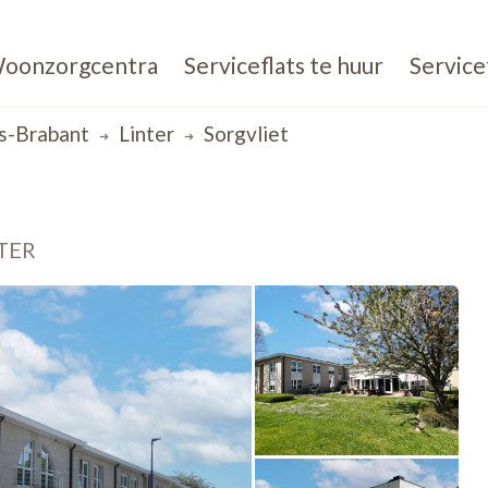
oonzorgcentra
Serviceflats te huur
Service
s-Brabant
Linter
Sorgvliet
TER