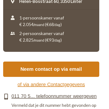
Helen-Bosstraat 60,
3350 Linter
1-persoonskamer vanaf
€ 2.054
(€68
)
/maand
/dag
2-persoonskamer vanaf
€ 2.825
(€93
)
/maand
/dag
Neem contact op via email
of via andere Contactgegevens
Vermeld dat je dit nummer hebt gevonden op