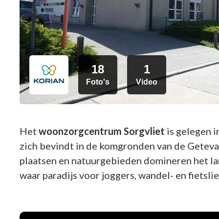
18
1
Foto's
Video
Het
woonzorgcentrum Sorgvliet
is gelegen 
zich bevindt in de komgronden van de Geteval
plaatsen en natuurgebieden domineren het la
waar paradijs voor joggers, wandel- en fietsli