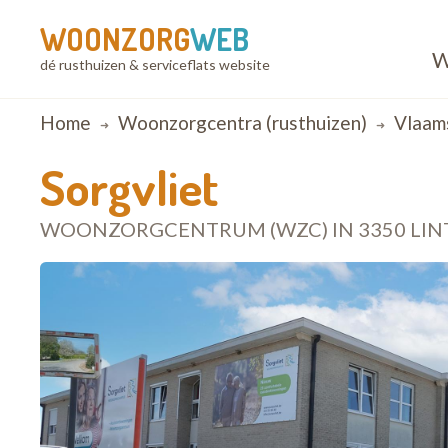
WOONZORG
WEB
W
dé rusthuizen & serviceflats website
Breadcrumb
Home
Woonzorgcentra (rusthuizen)
Vlaam
Sorgvliet
WOONZORGCENTRUM (WZC) IN 3350 LIN