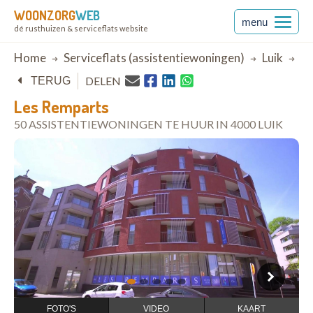
WOONZORG
WEB
menu
dé rusthuizen & serviceflats website
Breadcrumb
Home
Serviceflats (assistentiewoningen)
Luik
Lu
DELEN
TERUG
Les Remparts
50 ASSISTENTIEWONINGEN TE HUUR IN 4000 LUIK
open in Google Maps
1
2
3
4
5
FOTO'S
VIDEO
KAART