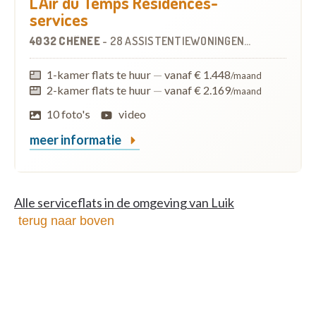
L'Air du Temps Résidences-
services
4032 CHÊNEE
-
28 ASSISTENTIEWONINGEN
OP
5.7 KM
1-kamer flats te huur
—
vanaf € 1.448
/maand
2-kamer flats te huur
—
vanaf € 2.169
/maand
10 foto's
video
meer informatie
Alle serviceflats in de omgeving van Luik
terug naar boven