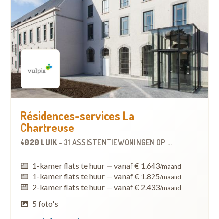
Résidences-services La
Chartreuse
4020 LUIK
-
31 ASSISTENTIEWONINGEN
OP
2.3 KM
1-kamer flats te huur
—
vanaf € 1.643
/maand
1-kamer flats te huur
—
vanaf € 1.825
/maand
2-kamer flats te huur
—
vanaf € 2.433
/maand
5 foto's