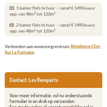
1-kamer flats te huur
—
vanaf € 1490
/maand
2
2
opp. van 48m
tot 120m
2-kamer flats te huur
—
vanaf € 1490
/maand
2
2
opp. van 48m
tot 120m
Verbonden aan woonzorgcentrum:
Résidence Clos
Sur La Fontaine
Contact: Les Remparts
Voor meer informatie, vul nu onderstaande
formulier in en druk op verzenden.
Een medewerker of verantwoordelijke zal je