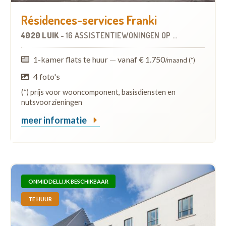
Résidences-services Franki
4020 LUIK
-
16 ASSISTENTIEWONINGEN
OP
2.0 KM
1-kamer flats te huur
—
vanaf € 1.750
/maand (*)
4 foto's
(*) prijs voor wooncomponent, basisdiensten en
nutsvoorzieningen
meer informatie
ONMIDDELLIJK BESCHIKBAAR
TE HUUR