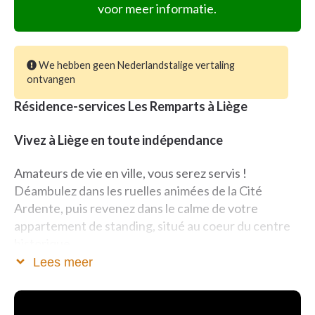
voor meer informatie.
We hebben geen Nederlandstalige vertaling
ontvangen
Résidence-services Les Remparts à Liège
Vivez à Liège en toute indépendance
Amateurs de vie en ville, vous serez servis !
Déambulez dans les ruelles animées de la Cité
Ardente, puis revenez dans le calme de votre
appartement de standing, situé au coeur du centre
historique.
Lees meer
Le chef et son équipe vous proposent chaque jour
un menu frais et raffiné, concocté sur place, en
respectant bien entendu votre régime spécifique.