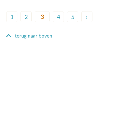
Pagination
1
2
3
4
5
›
Page
Page
Current page
Page
Page
Next page
terug naar boven