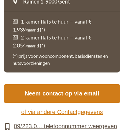
Ramen 1,
9000 Gent
1-kamer flats te huur
—
vanaf €
1.939
(*)
/maand
2-kamer flats te huur
—
vanaf €
2.054
(*)
/maand
(*) prijs voor wooncomponent, basisdiensten en
nutsvoorzieningen
Neem contact op via email
of via andere Contactgegevens