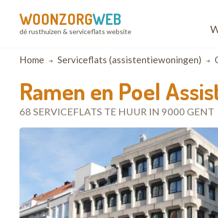
WOONZORG
WEB
W
dé rusthuizen & serviceflats website
Breadcrumb
Home
Serviceflats (assistentiewoningen)
Ramen en Poel Assis
68 SERVICEFLATS TE HUUR IN 9000 GENT