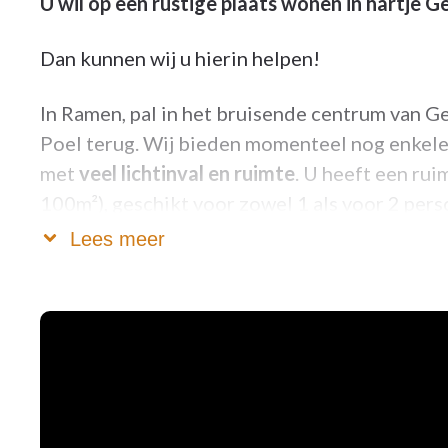
U wil op een rustige plaats wonen in hartje G
Dan kunnen wij u hierin helpen!
In Ramen, pal in het bruisende centrum van G
Poel terug. Wij bieden momenteel nog enkele
met
veel lichtinval en ruimte
. U heeft een ru
100m²), geschikt voor zowel 1 als voor 2 per
te huren
voor maximaal 6 maanden. U kan kiez
Lees meer
appartementen.
Onze troeven zijn voornamelijk de prachtige 
zorgverleners die
24/7 hulp
bieden indien no
vervoer
, een persoonlijke adviseur (van maand
van ondersteunende diensten (verpleging, kuis-