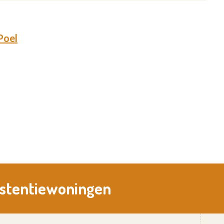
Poel
istentiewoningen