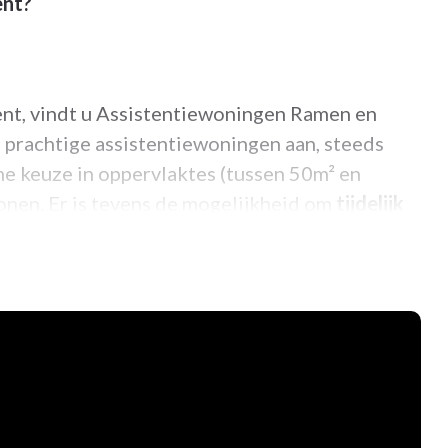
ent?
ent, vindt u Assistentiewoningen Ramen en
 prachtige assistentiewoningen aan, steeds
ime keuze in oppervlaktes (tussen 50m² en
sonen. Er is tevens de mogelijkheid om
tijdelijk
en tussen niet- als wel bemeubelde
ligging in centrum Gent, professionele
dig, perfecte bereikbaarheid met
openbaar
ag t.e.m. vrijdag) en
op maat gemaakt aanbod
 en kookhulp, kinesist, pedicure, animatie, ...)