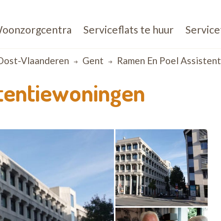
oonzorgcentra
Serviceflats te huur
Service
Oost-Vlaanderen
Gent
Ramen En Poel Assisten
tentiewoningen