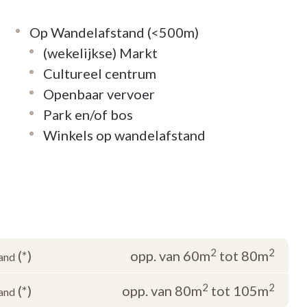
Op Wandelafstand (<500m)
(wekelijkse) Markt
Cultureel centrum
Openbaar vervoer
Park en/of bos
Winkels op wandelafstand
2
2
(*)
opp. van 60m
tot 80m
and
2
2
(*)
opp. van 80m
tot 105m
and