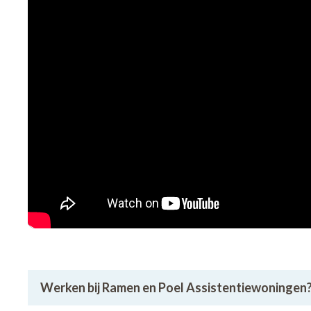
In ons gebouw kan u deelnemen aan onze
dage
gebruikmaken van al onze faciliteiten: ons res
bibliotheek, polyvalente barzaal, kleine fitn
staan elke dag open voor de bewoners.
Op de site bevinden zich hiernaast ook een w
ons steeds contacteren voor verdere uitleg of
Werken bij Ramen en Poel Assistentiewoningen