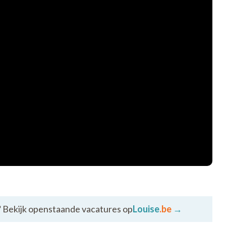
lijkse activiteiten
en vrijblijvend
taurant, een ruime stadskoer, biljart, een
essruimte en salons per verdieping. Deze ruimtes
oonzorgcentrum met kortverblijf. U kan
 een bezichtiging.
?
Bekijk openstaande vacatures op
Louise
.be
→