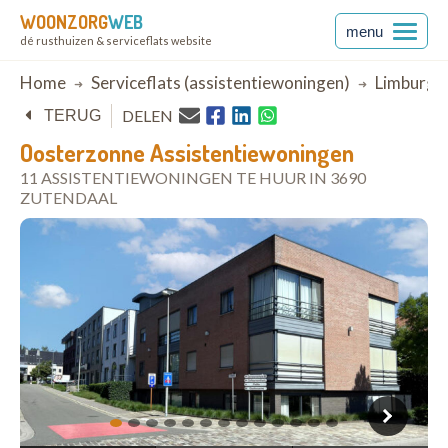
WOONZORG
WEB
menu
dé rusthuizen & serviceflats website
Breadcrumb
Home
Serviceflats (assistentiewoningen)
Limburg
DELEN
TERUG
Oosterzonne Assistentiewoningen
11 ASSISTENTIEWONINGEN TE HUUR IN 3690
ZUTENDAAL
open in Google Maps
1
2
3
4
5
6
7
8
9
10
11
12
13