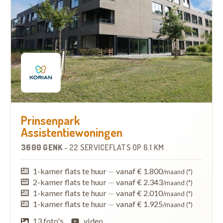
Prinsenpark
Assistentiewoningen
3600 GENK
-
22 SERVICEFLATS
OP
6.1 KM
1-kamer flats te huur
—
vanaf € 1.800
/maand (*)
2-kamer flats te huur
—
vanaf € 2.343
/maand (*)
1-kamer flats te huur
—
vanaf € 2.010
/maand (*)
1-kamer flats te huur
—
vanaf € 1.925
/maand (*)
13 foto's
video