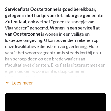
Serviceflats Oosterzonne is goed bereikbaar,
gelegen in het hartje van de Limburgse gemeente
Zutendaal
, ook wel het "groenste snoepje van
Vlaanderen" genoemd.
Wonen in een serviceflat
van Oosterzonne
is wonen in een veilige en
luxueuze omgeving. U kan bovendien rekenen op
onze kwalitatieve dienst- en zorgverlening. Hulp
vanuit het woonzorgcentrum is steeds kortbij en u
kan beroep doen op een brede waaier aan
(facultatieve) diensten. Elke flat is uitgerust met een
eigen keuken, woonruimte, slaapkamer en
badkamer. De flats zijn niet bemeubeld en kunnen
Lees meer
volledig naar eigen smaak worden ingericht.