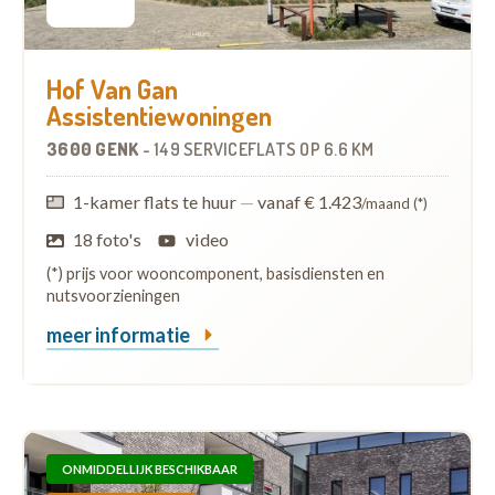
Hof Van Gan
Assistentiewoningen
3600 GENK
-
149 SERVICEFLATS
OP
6.6 KM
1-kamer flats te huur
—
vanaf € 1.423
/maand (*)
18 foto's
video
(*) prijs voor wooncomponent, basisdiensten en
nutsvoorzieningen
meer informatie
ONMIDDELLIJK BESCHIKBAAR