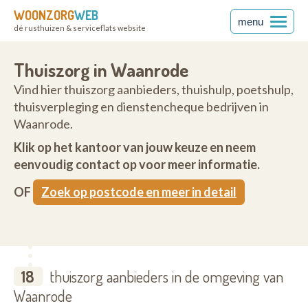
WOONZORG
WEB
menu
dé rusthuizen & serviceflats website
Thuiszorg in Waanrode
Vind hier thuiszorg aanbieders, thuishulp, poetshulp,
thuisverpleging en dienstencheque bedrijven in
Waanrode.
Klik op het kantoor van jouw keuze en neem
eenvoudig contact op voor meer informatie.
OF
Zoek op postcode en meer in detail
18
thuiszorg aanbieders in de omgeving van
Waanrode