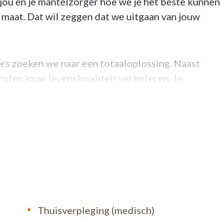
jou en je mantelzorger hoe we je het beste kunnen
maat. Dat wil zeggen dat we uitgaan van jouw
rs zoeken we naar een totaaloplossing. Naast
sten jouw levenskwaliteit verbeteren. Je
kennis en kunde mee om jou hierin te adviseren.
pmiddelen, personenalarmering, voetverzorging, o
of stopt niet na 17 uur. Je kan dag en nacht op ons
sch bereikbaar. Ook op zon- en feestdagen.
Thuisverpleging (medisch)