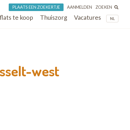
ZOEKEN
PLAATS EEN ZOEKERTJE
AANMELDEN
flats te koop
Thuiszorg
Vacatures
NL
sselt-west