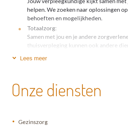
Jouw verpleegkundige kijkt samen met 
helpen. We zoeken naar oplossingen op 
behoeften en mogelijkheden.
Totaalzorg:
Samen met jou en je andere zorgverlene
thuisverpleging kunnen ook andere dien
verpleegkundige brengt een rugzak met 
Lees meer
Denk bijvoorbeeld aan gezinszorg, hul
voedingsadvies.
24 uur op 24 uur:
Onze diensten
Je zorgbehoefte gaat niet met vakantie 
rekenen. We zijn de klok rond telefoni
Gezinszorg