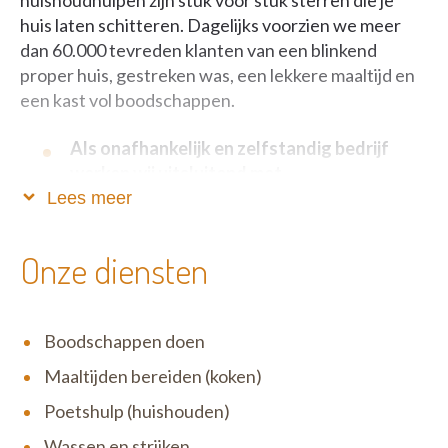
huishoudhulpen zijn stuk voor stuk sterren die je
huis laten schitteren. Dagelijks voorzien we meer
dan 60.000 tevreden klanten van een blinkend
proper huis, gestreken was, een lekkere maaltijd en
een kast vol boodschappen.
Als onafhankelijk en zelfstandig bedrijf
werken wij uitsluitend met
dienstencheques.
Lees meer
Zo blijft onze service betaalbaar, fiscaal voordelig én
Onze diensten
verloopt alles volkomen legaal. Het motto van Het
Poetsbureau is niet voor niets ‘Anders en beter’: wij
zijn één grote familie waar open communicatie,
Boodschappen doen
eerlijkheid en respect uiterst belangrijk zijn. Wij zijn
erg menselijk en tegelijk zeer correct in ons doen en
Maaltijden bereiden (koken)
laten. Zowel ten opzichte van onze klanten als onze
Poetshulp (huishouden)
medewerkers.
Wassen en strijken