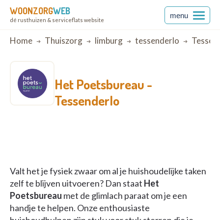
WOONZORG
WEB
menu
dé rusthuizen & serviceflats website
Breadcrumb
Home
Thuiszorg
limburg
tessenderlo
Tessen
Het Poetsbureau -
Tessenderlo
Valt het je fysiek zwaar om al je huishoudelijke taken
zelf te blijven uitvoeren? Dan staat
Het
Poetsbureau
met de glimlach paraat om je een
handje te helpen. Onze enthousiaste