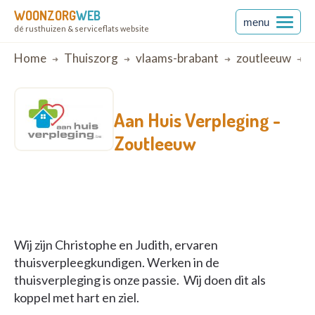
WOONZORG
WEB
menu
dé rusthuizen & serviceflats website
Breadcrumb
Home
Thuiszorg
vlaams-brabant
zoutleeuw
Z
Aan Huis Verpleging -
Zoutleeuw
Wij zijn Christophe en Judith, ervaren
thuisverpleegkundigen. Werken in de
thuisverpleging is onze passie. Wij doen dit als
koppel met hart en ziel.