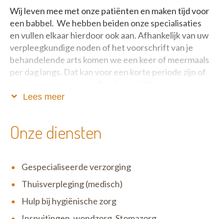
Wij leven mee met onze patiënten en maken tijd voor
een babbel. We hebben beiden onze specialisaties
en vullen elkaar hierdoor ook aan. Afhankelijk van uw
verpleegkundige noden of het voorschrift van je
behandelende arts komen we een keer of meermaals
per dag langs. Dat kan voor een korte periode zijn of
langdurig, voor een snelle of een tijdsintensieve
interventie.
Lees meer
Door onze jarenlange ervaring kunnen wij de
Onze diensten
gepaste zorg op maat voor jullie bieden.
Contacteer ons gerust voor meer informatie.
Gespecialiseerde verzorging
Thuisverpleging (medisch)
Hulp bij hygiënische zorg
Inspuitingen, wondzorg, Stomazorg