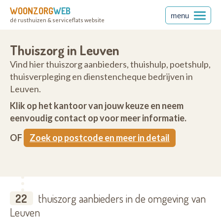
WOONZORG
WEB
menu
dé rusthuizen & serviceflats website
Thuiszorg in Leuven
Vind hier thuiszorg aanbieders, thuishulp, poetshulp,
thuisverpleging en dienstencheque bedrijven in
Leuven.
Klik op het kantoor van jouw keuze en neem
eenvoudig contact op voor meer informatie.
OF
Zoek op postcode en meer in detail
22
thuiszorg aanbieders in de omgeving van
Leuven