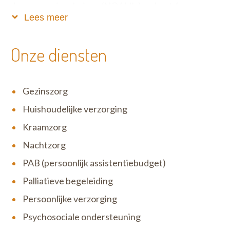
dagverzorgingshuizen (NOAH’s) en baat 6
Lees meer
kinderdagverblijven uit. Je kan bij Familiehulp ook
terecht voor huishoudelijke hulp met
dienstencheques (PIT). Met Goed Wonen is
Onze diensten
Familiehulp ook actief in de sociale economie. Meer
informatie: www.familiehulp.be
Gezinszorg
Huishoudelijke verzorging
Kraamzorg
Nachtzorg
PAB (persoonlijk assistentiebudget)
Palliatieve begeleiding
Persoonlijke verzorging
Psychosociale ondersteuning