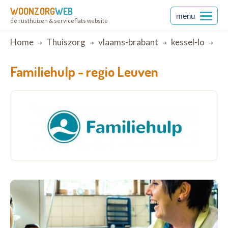
WOONZORG
WEB
menu
dé rusthuizen & serviceflats website
Breadcrumb
Home
Thuiszorg
vlaams-brabant
kessel-lo
Re
Familiehulp -
regio Leuven