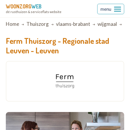
WOONZORG
WEB
menu
dé rusthuizen & serviceflats website
Breadcrumb
Home
Thuiszorg
vlaams-brabant
wijgmaal
Re
Ferm Thuiszorg -
Regionale stad
Leuven - Leuven