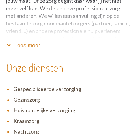
jouw maat. Onze zorg begint daar waar jij het niet
meer zelf kan. We delen onze professionele zorg
met anderen. We willen een aanvulling zijn op de
bestaande zorg door mantelzorgers (partner, familie,
vriend,...) en andere professionele hulpverleners
(huisarts, verpleging, ziekenhuizen,...). We werken
Lees meer
samen in wederzijds respect en vertrouwen.
Onze diensten
Gespecialiseerde verzorging
Gezinszorg
Huishoudelijke verzorging
Kraamzorg
Nachtzorg