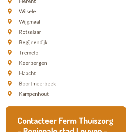
Herent
Wilsele
Wijgmaal
Rotselaar
Begijnendijk
Tremelo
Keerbergen
Haacht
Boortmeerbeek
Kampenhout
Contacteer Ferm Thuiszorg
- Regionale stad Leuven -