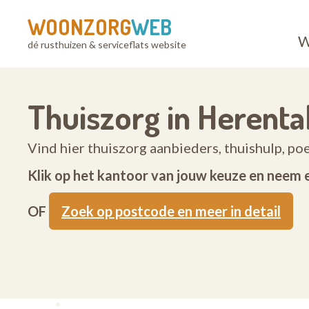
WOONZORG
WEB
W
dé rusthuizen & serviceflats website
Thuiszorg in Herenta
Vind hier thuiszorg aanbieders, thuishulp, po
Klik op het kantoor van jouw keuze en neem 
OF
Zoek op postcode en meer in detail