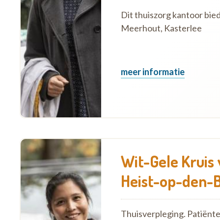
Dit thuiszorg kantoor bied
Meerhout, Kasterlee
meer informatie
Wit-Gele Kruis
Heist-op-den-
Thuisverpleging. Patiënt