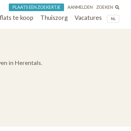
ZOEKEN
PLAATS EEN ZOEKERTJE
AANMELDEN
flats te koop
Thuiszorg
Vacatures
NL
en in Herentals.