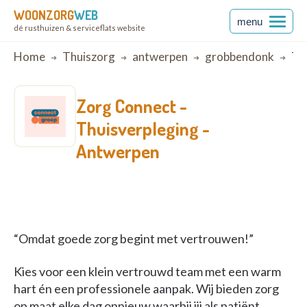
WOONZORG
WEB
menu
dé rusthuizen & serviceflats website
Breadcrumb
Home
Thuiszorg
antwerpen
grobbendonk
Thu
Zorg Connect -
Thuisverpleging -
Antwerpen
“Omdat goede zorg begint met vertrouwen!”
Kies voor een klein vertrouwd team met een warm
hart én een professionele aanpak. Wij bieden zorg
op maat elke dag opnieuw waarbij jij als patiënt