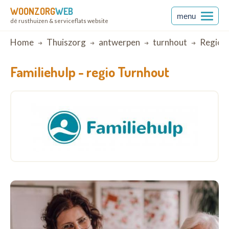
WOONZORG
WEB
menu
dé rusthuizen & serviceflats website
Breadcrumb
Home
Thuiszorg
antwerpen
turnhout
Regio 
Familiehulp -
regio Turnhout