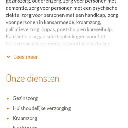
gezinszorg, ouderenzorg, zorg voor personen met
dementie, zorg voor personen met een psychische
ziekte, zorg voor personen met een handicap, zorg
voor personen in kansarmoede, kraamzorg,
palliatieve zorg, oppas, poetshulp en karweihulp.
Familiehulp organiseert opleidingen voor het
beroep van verzorgende, beheert kleinschalige
dagverzorgingshuizen (NOAH’s) en baat 6
Lees meer
kinderdagverblijven uit. Je kan bij Familiehulp ook
terecht voor huishoudelijke hulp met
dienstencheques (PIT). Met Goed Wonen is
Onze diensten
Familiehulp ook actief in de sociale economie. Meer
informatie: www.familiehulp.be
Gezinszorg
Huishoudelijke verzorging
Kraamzorg
Nachtzorg