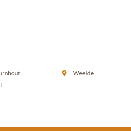
urnhout
Weelde
l
s