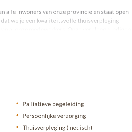
en alle inwoners van onze provincie en staat open
 dat we je een kwaliteitsvolle thuisverpleging
t van al onze medewerkers. Onze verpleegkundigen,
voor je klaar, 24 uur op 24 en 7 dagen op 7. Je ka
 014 24 24 24 of bezoek onze website.
Palliatieve begeleiding
Persoonlijke verzorging
Thuisverpleging (medisch)