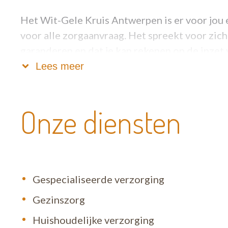
Het Wit-Gele Kruis Antwerpen is er voor jou 
voor alle zorgaanvraag. Het spreekt voor zich
garanderen en dat je kan rekenen op de inze
zorgkundigen en verzorgenden staan dagelijks 
Lees meer
ons altijd bereiken op het algemeen nummer:
Onze diensten
Gespecialiseerde verzorging
Gezinszorg
Huishoudelijke verzorging