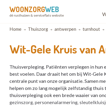
WOONZORG
WEB
W
dé rusthuizen & serviceflats website
Breadcrumb
Home
Thuiszorg
antwerpen
turnhout
Wit-Gele Kruis van 
Thuisverpleging. Patiënten verplegen in hun 
best voelen. Daar draait het om bij Wit-Gele
centrale punt van onze organisatie. Samen met
helpen om zo lang mogelijk zelfstandig thuis
thuisverpleging ook een brede waaier van on
gezinszorg, personenalarmering, sleutelkluisje