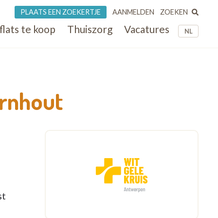
ZOEKEN
PLAATS EEN ZOEKERTJE
AANMELDEN
flats te koop
Thuiszorg
Vacatures
NL
urnhout
st