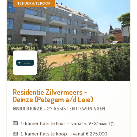
TE HUUR & TE KOOP
Residentie Zilvermeers -
Deinze (Petegem a/d Leie)
9800 DEINZE
-
27 ASSISTENTIEWONINGEN
1-kamer flats te huur
—
vanaf € 973
/maand (*)
1-kamer flats te koop
—
vanaf € 275.000