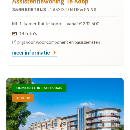
Assistentiewoning Te Koop
8500 KORTRIJK
-
1 ASSISTENTIEWONING
1-kamer flat te koop
—
vanaf € 232.500
14 foto's
(*) prijs voor wooncomponent en basisdiensten
meer informatie
ONMIDDELLIJK BESCHIKBAAR
TE HUUR