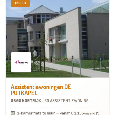
TE HUUR
Assistentiewoningen DE
PUTKAPEL
8500 KORTRIJK
-
30 ASSISTENTIEWONINGEN
1-kamer flats te huur
—
vanaf € 1.155
/maand (*)