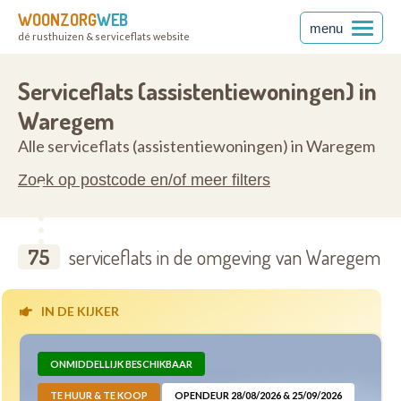
WOONZORG
WEB
menu
dé rusthuizen & serviceflats website
anderen
8790
Serviceflats (assistentiewoningen) in
Waregem
Alle serviceflats (assistentiewoningen) in Waregem
Zoek op postcode en/of meer filters
75
serviceflats in de omgeving van Waregem
IN DE KIJKER
ONMIDDELLIJK BESCHIKBAAR
TE HUUR & TE KOOP
OPENDEUR 28/08/2026 & 25/09/2026