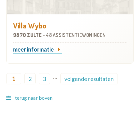
Villa Wybo
9870 ZULTE
-
48 ASSISTENTIEWONINGEN
meer informatie
Pagination
…
1
2
3
volgende resultaten
Current page
Page
Page
Next page
terug naar boven