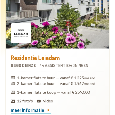
Residentie Leiedam
9800 DEINZE
-
44 ASSISTENTIEWONINGEN
1-kamer flats te huur
—
vanaf € 1.225
/maand
2-kamer flats te huur
—
vanaf € 1.967
/maand
1-kamer flats te koop
—
vanaf € 259.000
12 foto's
video
meer informatie