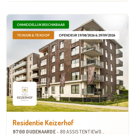
ONMIDDELLIJK BESCHIKBAAR
TE HUUR & TE KOOP
OPENDEUR 19/08/2026 & 29/09/2026
Residentie Keizerhof
9700 OUDENAARDE
-
80 ASSISTENTIEWONINGEN