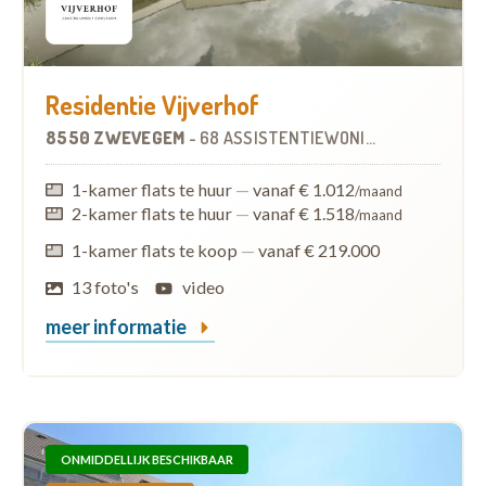
Residentie Vijverhof
8550 ZWEVEGEM
-
68 ASSISTENTIEWONINGEN
1-kamer flats te huur
—
vanaf € 1.012
/maand
2-kamer flats te huur
—
vanaf € 1.518
/maand
1-kamer flats te koop
—
vanaf € 219.000
13 foto's
video
meer informatie
ONMIDDELLIJK BESCHIKBAAR