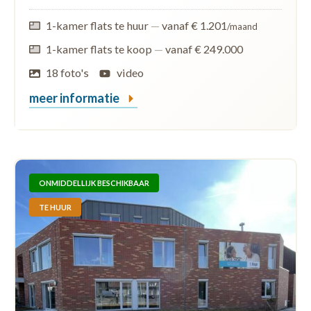
1-kamer flats te huur
—
vanaf € 1.201
/maand
1-kamer flats te koop
—
vanaf € 249.000
18 foto's
video
meer informatie
ONMIDDELLIJK BESCHIKBAAR
TE HUUR