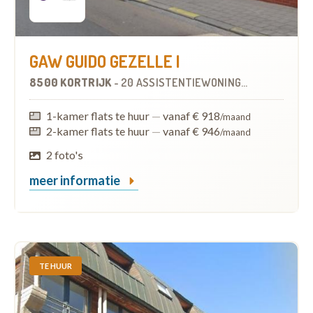
GAW GUIDO GEZELLE I
8500 KORTRIJK
-
20 ASSISTENTIEWONINGEN
1-kamer flats te huur
—
vanaf € 918
/maand
2-kamer flats te huur
—
vanaf € 946
/maand
2 foto's
meer informatie
TE HUUR