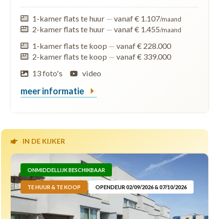
1-kamer flats te huur
—
vanaf € 1.107
/maand
2-kamer flats te huur
—
vanaf € 1.455
/maand
1-kamer flats te koop
—
vanaf € 228.000
2-kamer flats te koop
—
vanaf € 339.000
13 foto's
video
meer informatie
IN DE KIJKER
ONMIDDELLIJK BESCHIKBAAR
TE HUUR & TE KOOP
OPENDEUR 02/09/2026 & 07/10/2026