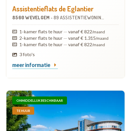
Assistentieflats de Eglantier
8560 WEVELGEM
-
89 ASSISTENTIEWONINGEN
1-kamer flats te huur
—
vanaf € 822
/maand
2-kamer flats te huur
—
vanaf € 1.315
/maand
1-kamer flats te huur
—
vanaf € 822
/maand
3 foto's
meer informatie
ONMIDDELLIJK BESCHIKBAAR
TE HUUR