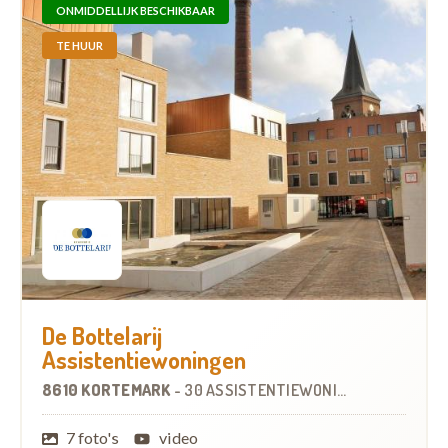
ONMIDDELLIJK BESCHIKBAAR
TE HUUR
De Bottelarij
Assistentiewoningen
8610 KORTEMARK
-
30 ASSISTENTIEWONINGEN
7 foto's
video