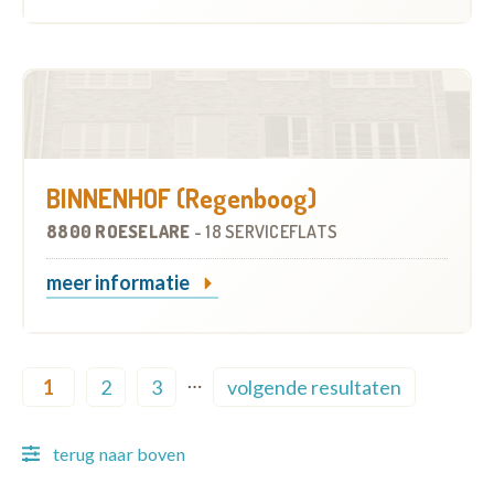
BINNENHOF (Regenboog)
8800 ROESELARE
-
18 SERVICEFLATS
meer informatie
Pagination
…
1
2
3
volgende resultaten
Current page
Page
Page
Next page
terug naar boven