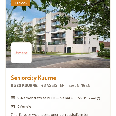
TE HUUR
Seniorcity Kuurne
8520 KUURNE
-
48 ASSISTENTIEWONINGEN
2-kamer flats te huur
—
vanaf € 1.623
/maand (*)
9 foto's
(*) prijs voor wooncomponent en basisdiensten