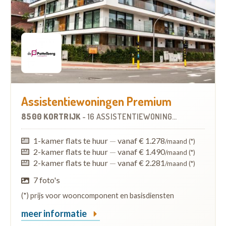
Assistentiewoningen Premium
8500 KORTRIJK
-
16 ASSISTENTIEWONINGEN
1-kamer flats te huur
—
vanaf € 1.278
/maand (*)
2-kamer flats te huur
—
vanaf € 1.490
/maand (*)
2-kamer flats te huur
—
vanaf € 2.281
/maand (*)
7 foto's
(*) prijs voor wooncomponent en basisdiensten
meer informatie