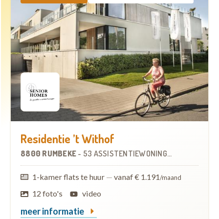
Residentie ’t Withof
8800 RUMBEKE
-
53 ASSISTENTIEWONINGEN
1-kamer flats te huur
—
vanaf € 1.191
/maand
12 foto's
video
meer informatie