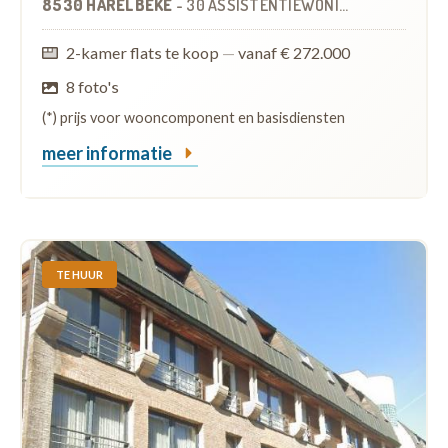
8530 HARELBEKE
-
30 ASSISTENTIEWONINGEN
2-kamer flats te koop
—
vanaf € 272.000
8 foto's
(*) prijs voor wooncomponent en basisdiensten
meer informatie
TE HUUR