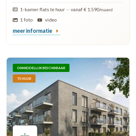
1-kamer flats te huur
—
vanaf € 1.590
/maand
1 foto
video
meer informatie
ONMIDDELLIJK BESCHIKBAAR
TE HUUR