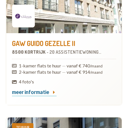
GAW GUIDO GEZELLE II
8500 KORTRIJK
-
20 ASSISTENTIEWONINGEN
1-kamer flats te huur
—
vanaf € 740
/maand
2-kamer flats te huur
—
vanaf € 914
/maand
4 foto's
meer informatie
TE HUUR