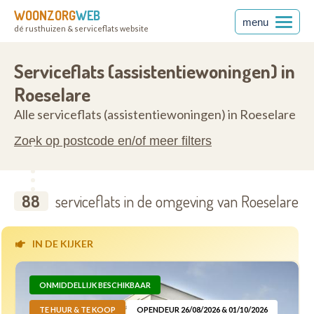
WOONZORG
WEB
menu
dé rusthuizen & serviceflats website
anderen
8800
Serviceflats (assistentiewoningen) in
Roeselare
Alle serviceflats (assistentiewoningen) in Roeselare
Zoek op postcode en/of meer filters
88
serviceflats in de omgeving van Roeselare
IN DE KIJKER
ONMIDDELLIJK BESCHIKBAAR
TE HUUR & TE KOOP
OPENDEUR 26/08/2026 & 01/10/2026