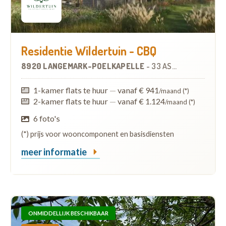
Residentie Wildertuin - CBQ
8920 LANGEMARK-POELKAPELLE
-
33 ASSISTENTIEWONINGEN
1-kamer flats te huur
—
vanaf € 941
/maand (*)
2-kamer flats te huur
—
vanaf € 1.124
/maand (*)
6 foto's
(*) prijs voor wooncomponent en basisdiensten
meer informatie
ONMIDDELLIJK BESCHIKBAAR