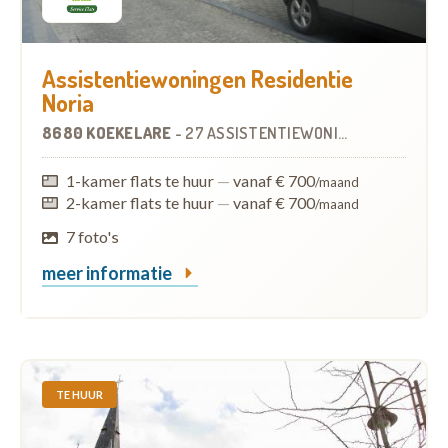
Assistentiewoningen Residentie
Noria
8680 KOEKELARE
-
27 ASSISTENTIEWONINGEN
OP
8.2 KM
1-kamer flats te huur
—
vanaf € 700
/maand
2-kamer flats te huur
—
vanaf € 700
/maand
7 foto's
meer informatie
TE HUUR