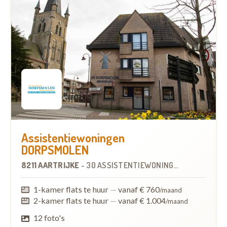
Assistentiewoningen
DORPSMOLEN
8211 AARTRIJKE
-
30 ASSISTENTIEWONINGEN
OP
10.5 KM
1-kamer flats te huur
—
vanaf € 760
/maand
2-kamer flats te huur
—
vanaf € 1.004
/maand
12 foto's