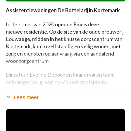
Assistentiewoningen De Bottelarij in Kortemark
In de zomer van 2020 opende Emeis deze
nieuwe residentie. Op de site van de oude brouwerij
Louwaege, midden in het knusse dorpscentrum van
Kortemark, kunt u zelfstandig en veilig wonen, met
zorg en diensten op aanvraag via een aanpalend
woonzorgcentrum.
Directeur Eveline Decock en haar ervaren team
ontvangen jou graag individueel op afspraak,
volledig vrijblijvend. We nemen voldoende tijd voor
je verhaal en je vragen.
Lees meer
Neem vandaag nog vrijblijvend contact op voor
meer informatie.