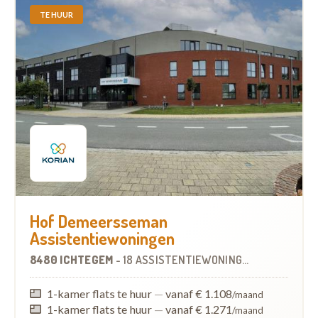
TE HUUR
Hof Demeersseman
Assistentiewoningen
8480 ICHTEGEM
-
18 ASSISTENTIEWONINGEN
OP
7.5 KM
1-kamer flats te huur
—
vanaf € 1.108
/maand
1-kamer flats te huur
—
vanaf € 1.271
/maand