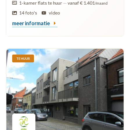
1-kamer flats te huur
—
vanaf € 1.401
/maand
14 foto's
video
meer informatie
TE HUUR