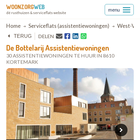
WOONZORG
WEB
menu
dé rusthuizen & serviceflats website
Breadcrumb
Home
Serviceflats (assistentiewoningen)
West-Vla
DELEN
TERUG
De Bottelarij Assistentiewoningen
30 ASSISTENTIEWONINGEN TE HUUR IN 8610
KORTEMARK
open in Google Maps
1
2
3
4
5
6
7