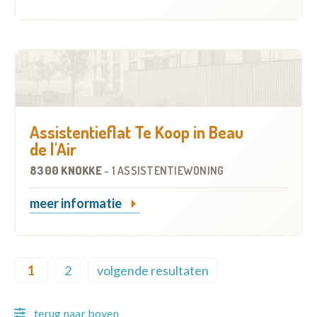
Assistentieflat Te Koop in Beau
de l'Air
8300 KNOKKE
-
1 ASSISTENTIEWONING
meer informatie
Pagination
1
2
volgende resultaten
Current page
Page
Next page
terug naar boven