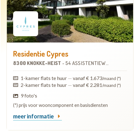
Residentie Cypres
8300 KNOKKE-HEIST
-
54 ASSISTENTIEWONINGEN
1-kamer flats te huur
—
vanaf € 1.673
/maand (*)
2-kamer flats te huur
—
vanaf € 2.281
/maand (*)
9 foto's
(*) prijs voor wooncomponent en basisdiensten
meer informatie