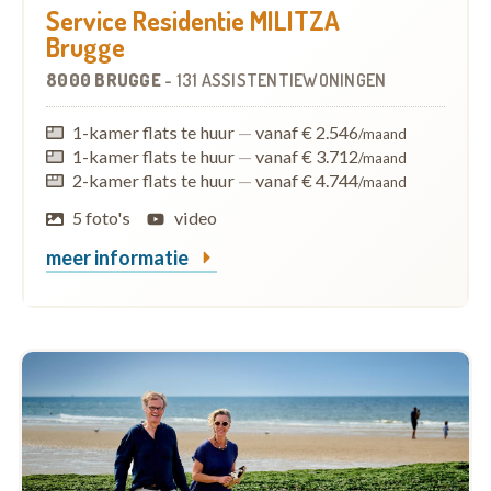
Service Residentie MILITZA
Brugge
8000 BRUGGE
-
131 ASSISTENTIEWONINGEN
1-kamer flats te huur
—
vanaf € 2.546
/maand
1-kamer flats te huur
—
vanaf € 3.712
/maand
2-kamer flats te huur
—
vanaf € 4.744
/maand
5 foto's
video
meer informatie