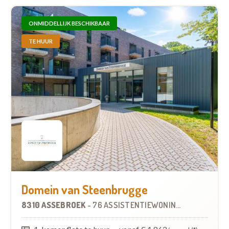
ONMIDDELLIJK BESCHIKBAAR
TE HUUR
Domein van Steenbrugge
8310 ASSEBROEK
-
76 ASSISTENTIEWONINGEN