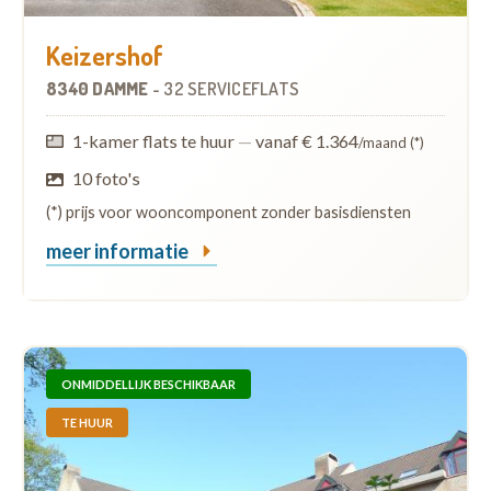
Keizershof
8340 DAMME
-
32 SERVICEFLATS
1-kamer flats te huur
—
vanaf € 1.364
/maand (*)
10 foto's
(*) prijs voor wooncomponent zonder basisdiensten
meer informatie
ONMIDDELLIJK BESCHIKBAAR
TE HUUR