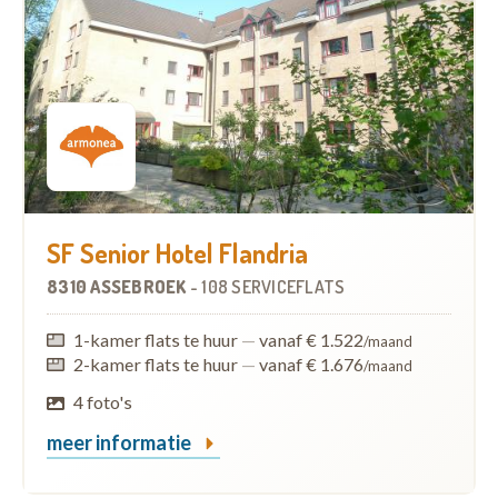
SF Senior Hotel Flandria
8310 ASSEBROEK
-
108 SERVICEFLATS
1-kamer flats te huur
—
vanaf € 1.522
/maand
2-kamer flats te huur
—
vanaf € 1.676
/maand
4 foto's
meer informatie