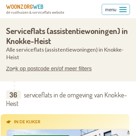
WOONZORG
WEB
menu
dé rusthuizen & serviceflats website
anderen
8300
Serviceflats (assistentiewoningen) in
Knokke-Heist
Alle serviceflats (assistentiewoningen) in Knokke-
Heist
Zoek op postcode en/of meer filters
36
serviceflats in de omgeving van Knokke-
Heist
IN DE KIJKER