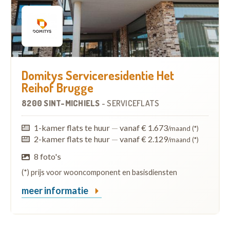
Domitys Serviceresidentie Het
Reihof Brugge
8200 SINT-MICHIELS
-
SERVICEFLATS
1-kamer flats te huur
—
vanaf € 1.673
/maand (*)
2-kamer flats te huur
—
vanaf € 2.129
/maand (*)
8 foto's
(*) prijs voor wooncomponent en basisdiensten
meer informatie