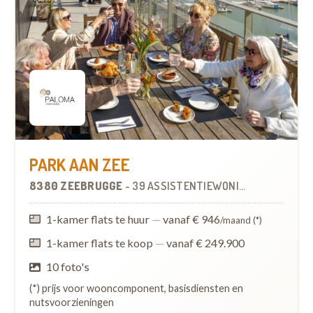
PARK AAN ZEE
8380 ZEEBRUGGE
-
39 ASSISTENTIEWONINGEN
1-kamer flats te huur
—
vanaf € 946
/maand (*)
1-kamer flats te koop
—
vanaf € 249.900
10 foto's
(*) prijs voor wooncomponent, basisdiensten en
nutsvoorzieningen