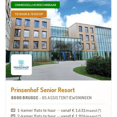
ONMIDDELLIJK BESCHIKBAAR
TE HUUR & TE KOOP
Prinsenhof Senior Resort
8000 BRUGGE
-
65 ASSISTENTIEWONINGEN
1-kamer flats te huur
—
vanaf € 1.631
/maand (*)
2-kamer flats te huur
—
vanaf € 1.916
/maand (*)