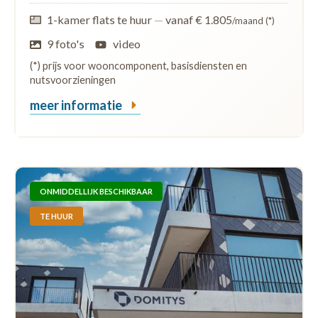
1-kamer flats te huur
—
vanaf € 1.805
/maand (*)
9 foto's
video
(*) prijs voor wooncomponent, basisdiensten en
nutsvoorzieningen
meer informatie
ONMIDDELLIJK BESCHIKBAAR
TE HUUR