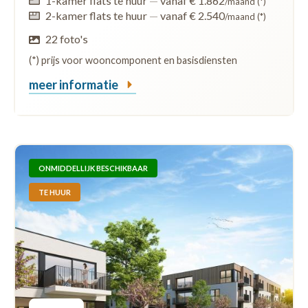
1-kamer flats te huur
—
vanaf € 1.862
/maand (*)
2-kamer flats te huur
—
vanaf € 2.540
/maand (*)
22 foto's
(*) prijs voor wooncomponent en basisdiensten
meer informatie
ONMIDDELLIJK BESCHIKBAAR
TE HUUR