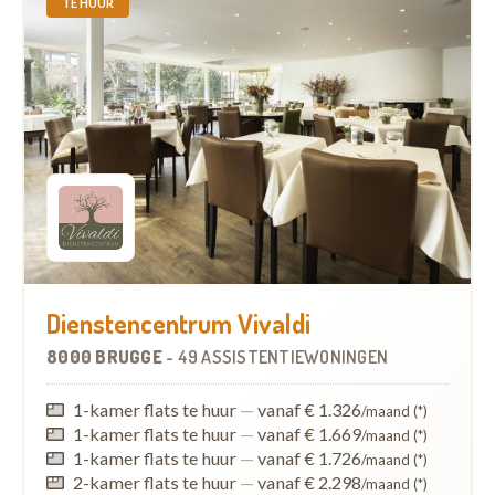
TE HUUR
Dienstencentrum Vivaldi
8000 BRUGGE
-
49 ASSISTENTIEWONINGEN
1-kamer flats te huur
—
vanaf € 1.326
/maand (*)
1-kamer flats te huur
—
vanaf € 1.669
/maand (*)
1-kamer flats te huur
—
vanaf € 1.726
/maand (*)
2-kamer flats te huur
—
vanaf € 2.298
/maand (*)