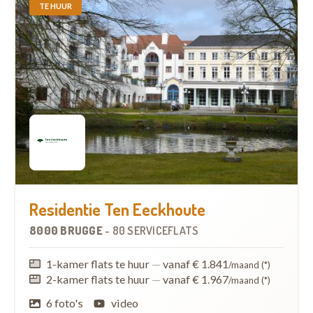
TE HUUR
Residentie Ten Eeckhoute
8000 BRUGGE
-
80 SERVICEFLATS
1-kamer flats te huur
—
vanaf € 1.841
/maand (*)
2-kamer flats te huur
—
vanaf € 1.967
/maand (*)
6 foto's
video