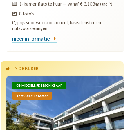
1-kamer flats te huur
—
vanaf € 3.103
/maand (*)
8 foto's
(*) prijs voor wooncomponent, basisdiensten en
nutsvoorzieningen
meer informatie
IN DE KIJKER
ONMIDDELLIJK BESCHIKBAAR
TE HUUR & TE KOOP