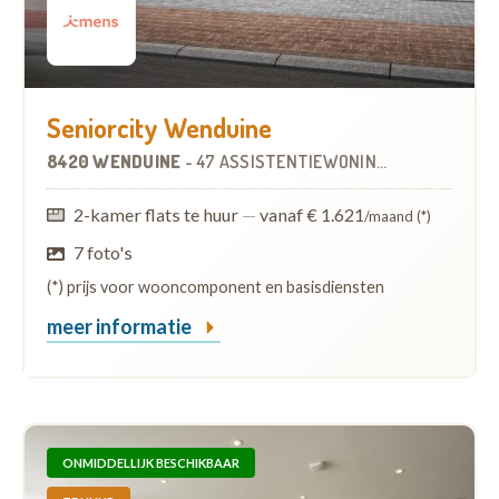
Seniorcity Wenduine
8420 WENDUINE
-
47 ASSISTENTIEWONINGEN
2-kamer flats te huur
—
vanaf € 1.621
/maand (*)
7 foto's
(*) prijs voor wooncomponent en basisdiensten
meer informatie
ONMIDDELLIJK BESCHIKBAAR