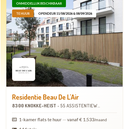
ONMIDDELLIJK BESCHIKBAAR
TE HUUR
OPENDEUR 11/08/2026 & 08/09/2026
Residentie Beau De L'Air
8300 KNOKKE-HEIST
-
55 ASSISTENTIEWONINGEN
1-kamer flats te huur
—
vanaf € 1.533
/maand