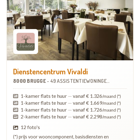
Dienstencentrum Vivaldi
8000 BRUGGE
-
49 ASSISTENTIEWONINGEN
OP
1.2 KM
1-kamer flats te huur
—
vanaf € 1.326
/maand (*)
1-kamer flats te huur
—
vanaf € 1.669
/maand (*)
1-kamer flats te huur
—
vanaf € 1.726
/maand (*)
2-kamer flats te huur
—
vanaf € 2.298
/maand (*)
12 foto's
(*) prijs voor wooncomponent, basisdiensten en