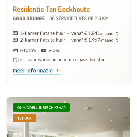
Residentie Ten Eeckhoute
8000 BRUGGE
-
80 SERVICEFLATS
OP
2.6 KM
1-kamer flats te huur
—
vanaf € 1.841
/maand (*)
2-kamer flats te huur
—
vanaf € 1.967
/maand (*)
6 foto's
video
(*) prijs voor wooncomponent en basisdiensten
meer informatie
ONMIDDELLIJK BESCHIKBAAR
TE HUUR