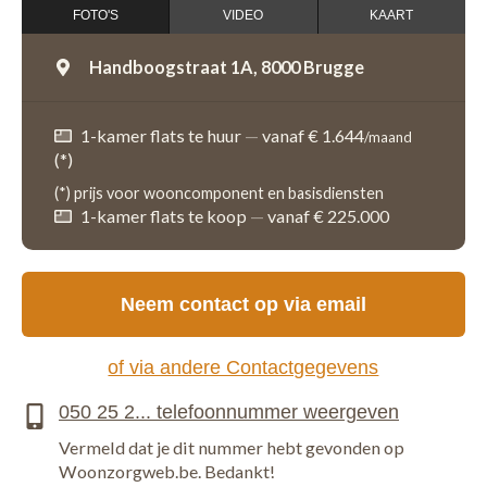
FOTO'S
VIDEO
KAART
Handboogstraat 1A,
8000 Brugge
1-kamer flats te huur
—
vanaf € 1.644
/maand
(*)
(*) prijs voor wooncomponent en basisdiensten
1-kamer flats te koop
—
vanaf € 225.000
Neem contact op via email
of via andere Contactgegevens
Vermeld dat je dit nummer hebt gevonden op
Woonzorgweb.be. Bedankt!