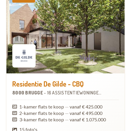
Residentie De Gilde - CBQ
8000 BRUGGE
-
16 ASSISTENTIEWONINGEN
OP
2.3 KM
1-kamer flats te koop
—
vanaf € 425.000
2-kamer flats te koop
—
vanaf € 495.000
3-kamer flats te koop
—
vanaf € 1.075.000
15 foto's