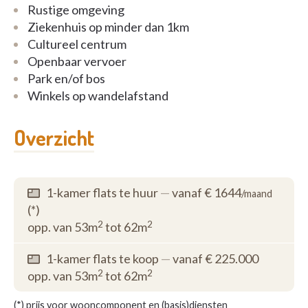
Rustige omgeving
Ziekenhuis op minder dan 1km
Cultureel centrum
Openbaar vervoer
Park en/of bos
Winkels op wandelafstand
Overzicht
1-kamer flats te huur
—
vanaf € 1644
/maand
(*)
2
2
opp. van 53m
tot 62m
1-kamer flats te koop
—
vanaf € 225.000
2
2
opp. van 53m
tot 62m
(*) prijs voor wooncomponent en (basis)diensten