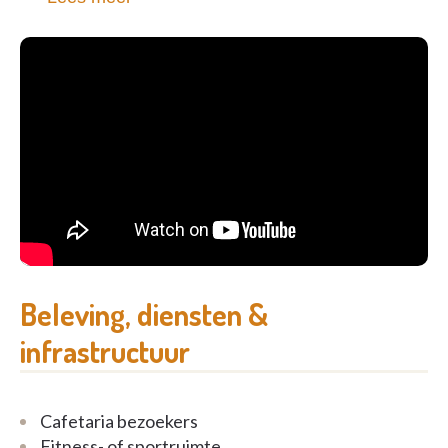
assistentiewoningen in Residentie Ventoux aan een
hotel is ronduit uniek. De bewoners hebben een
rechtstreekse privétoegang tot het Velotel en
kunnen genieten van de faciliteiten van het
bekroonde hotel.
Neem contact op voor meer informatie of een
persoonlijke rondleiding.
Beleving, diensten &
infrastructuur
Cafetaria bezoekers
Fitness- of sportruimte