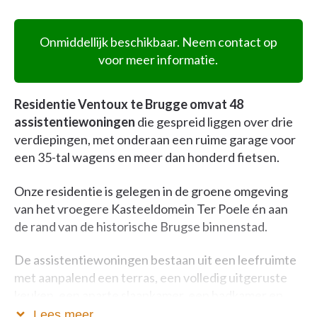
Onmiddellijk beschikbaar. Neem contact op
voor meer informatie.
Residentie Ventoux te Brugge omvat 48
assistentiewoningen
die gespreid liggen over drie
verdiepingen, met onderaan een ruime garage voor
een 35-tal wagens en meer dan honderd fietsen.
Onze residentie is gelegen in de groene omgeving
van het vroegere Kasteeldomein Ter Poele én aan
de rand van de historische Brugse binnenstad.
De assistentiewoningen bestaan uit een leefruimte
met aanpalend een terras, een volledig uitgeruste
keuken, een aparte slaapkamer, een badkamer en
een berging. De locatie én de combinatie van
Lees meer