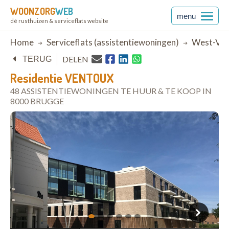
WOONZORG
WEB
menu
dé rusthuizen & serviceflats website
Breadcrumb
Home
Serviceflats (assistentiewoningen)
West-Vla
DELEN
TERUG
Residentie VENTOUX
48 ASSISTENTIEWONINGEN TE HUUR & TE KOOP IN
8000 BRUGGE
open in Google Maps
1
2
3
4
5
6