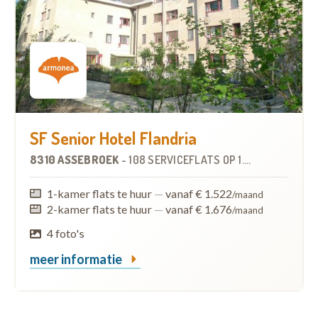
SF Senior Hotel Flandria
8310 ASSEBROEK
-
108 SERVICEFLATS
OP
1.8 KM
1-kamer flats te huur
—
vanaf € 1.522
/maand
2-kamer flats te huur
—
vanaf € 1.676
/maand
4 foto's
meer informatie