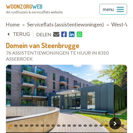
WOONZORG
WEB
menu
dé rusthuizen & serviceflats website
Breadcrumb
Home
Serviceflats (assistentiewoningen)
West-Vla
DELEN
TERUG
Domein van Steenbrugge
76 ASSISTENTIEWONINGEN TE HUUR IN 8310
ASSEBROEK
open in Google Maps
1
2
3
4
5
6
7
8
9
10
11
12
13
14
15
16
17
18
19
20
21
22