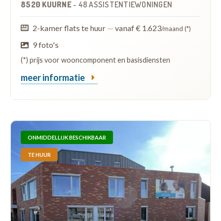
8520 KUURNE
-
48 ASSISTENTIEWONINGEN
2-kamer flats te huur
—
vanaf € 1.623
/maand (*)
9 foto's
(*) prijs voor wooncomponent en basisdiensten
meer informatie
ONMIDDELLIJK BESCHIKBAAR
TE HUUR