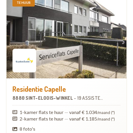
TE HUUR
Residentie Capelle
8880 SINT-ELOOIS-WINKEL
-
19 ASSISTENTIEWONINGEN
1-kamer flats te huur
—
vanaf € 1.034
/maand (*)
2-kamer flats te huur
—
vanaf € 1.185
/maand (*)
8 foto's