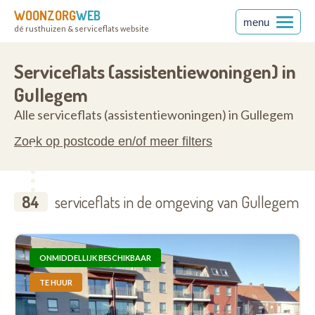
WOONZORG
WEB
menu
dé rusthuizen & serviceflats website
anderen
8560
Serviceflats (assistentiewoningen) in
Gullegem
Alle serviceflats (assistentiewoningen) in Gullegem
Zoek op postcode en/of meer filters
84
serviceflats in de omgeving van Gullegem
ONMIDDELLIJK BESCHIKBAAR
TE HUUR