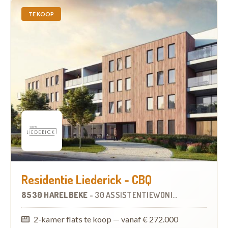
TE KOOP
Residentie Liederick - CBQ
8530 HARELBEKE
-
30 ASSISTENTIEWONINGEN
2-kamer flats te koop
—
vanaf € 272.000