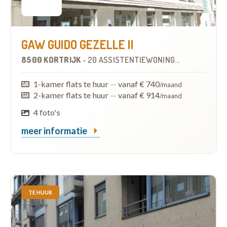
GAW GUIDO GEZELLE II
8500 KORTRIJK
-
20 ASSISTENTIEWONINGEN
1-kamer flats te huur
—
vanaf € 740
/maand
2-kamer flats te huur
—
vanaf € 914
/maand
4 foto's
meer informatie
TE HUUR