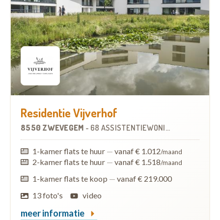
Residentie Vijverhof
8550 ZWEVEGEM
-
68 ASSISTENTIEWONINGEN
1-kamer flats te huur
—
vanaf € 1.012
/maand
2-kamer flats te huur
—
vanaf € 1.518
/maand
1-kamer flats te koop
—
vanaf € 219.000
13 foto's
video
meer informatie