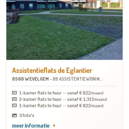
Assistentieflats de Eglantier
8560 WEVELGEM
-
89 ASSISTENTIEWONINGEN
1-kamer flats te huur
—
vanaf € 822
/maand
2-kamer flats te huur
—
vanaf € 1.315
/maand
1-kamer flats te huur
—
vanaf € 822
/maand
3 foto's
meer informatie