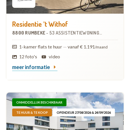
Residentie ’t Withof
8800 RUMBEKE
-
53 ASSISTENTIEWONINGEN
1-kamer flats te huur
—
vanaf € 1.191
/maand
12 foto's
video
meer informatie
ONMIDDELLIJK BESCHIKBAAR
TE HUUR & TE KOOP
OPENDEUR 27/08/2026 & 24/09/2026