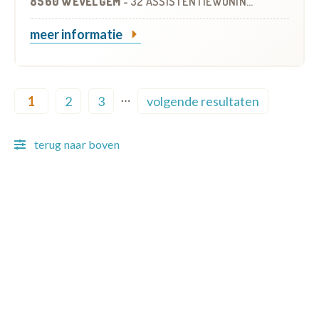
8560 WEVELGEM
-
32 ASSISTENTIEWONINGEN
meer informatie
Pagination
…
1
2
3
volgende resultaten
Current page
Page
Page
Next page
terug naar boven