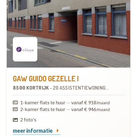
GAW GUIDO GEZELLE I
8500 KORTRIJK
-
20 ASSISTENTIEWONINGEN
1-kamer flats te huur
—
vanaf € 918
/maand
2-kamer flats te huur
—
vanaf € 946
/maand
2 foto's
meer informatie