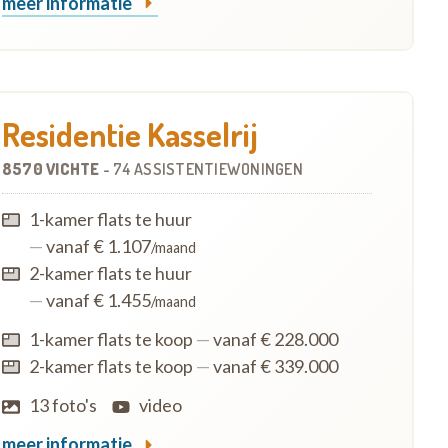
meer informatie
Residentie Kasselrij
8570 VICHTE
-
74 ASSISTENTIEWONINGEN
1-kamer flats te huur
—
vanaf € 1.107
/maand
2-kamer flats te huur
—
vanaf € 1.455
/maand
1-kamer flats te koop
—
vanaf € 228.000
2-kamer flats te koop
—
vanaf € 339.000
13 foto's
video
meer informatie