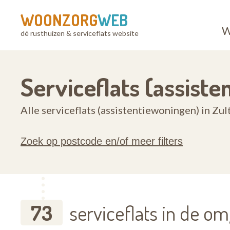
WOONZORG
WEB
W
dé rusthuizen & serviceflats website
Serviceflats (assiste
Alle serviceflats (assistentiewoningen) in Zul
Zoek op postcode en/of meer filters
73
serviceflats in de om