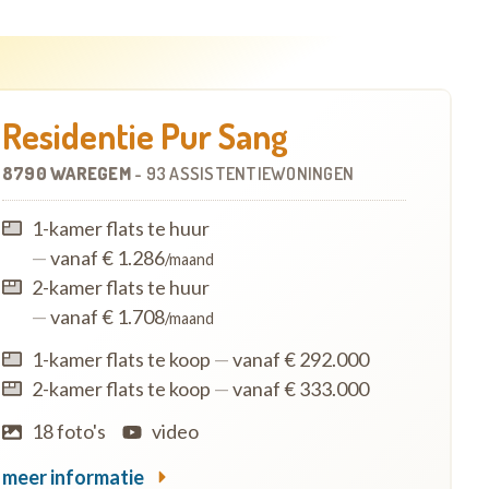
Residentie Pur Sang
8790 WAREGEM
-
93 ASSISTENTIEWONINGEN
1-kamer flats te huur
—
vanaf € 1.286
/maand
2-kamer flats te huur
—
vanaf € 1.708
/maand
1-kamer flats te koop
—
vanaf € 292.000
2-kamer flats te koop
—
vanaf € 333.000
18 foto's
video
meer informatie