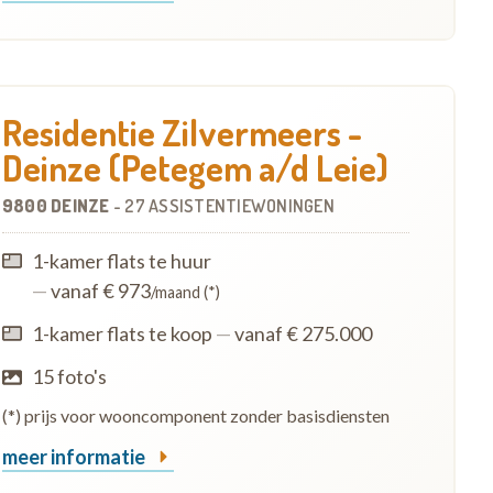
Residentie Zilvermeers -
Deinze (Petegem a/d Leie)
9800 DEINZE
-
27 ASSISTENTIEWONINGEN
1-kamer flats te huur
—
vanaf € 973
/maand (*)
1-kamer flats te koop
—
vanaf € 275.000
15 foto's
(*) prijs voor wooncomponent zonder basisdiensten
meer informatie