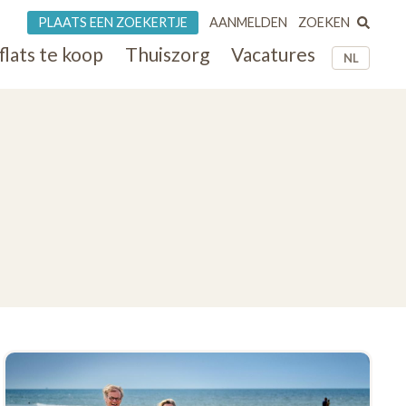
ZOEKEN
PLAATS EEN ZOEKERTJE
AANMELDEN
flats te koop
Thuiszorg
Vacatures
NL