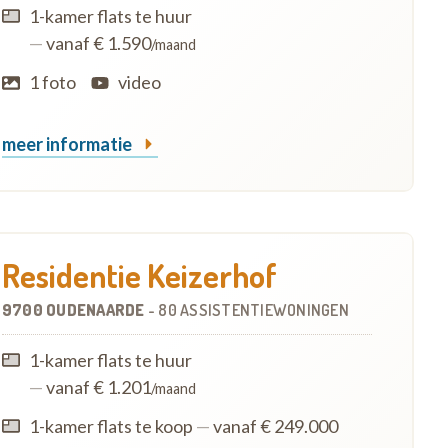
1-kamer flats te huur
—
vanaf € 1.590
/maand
1 foto
video
meer informatie
Residentie Keizerhof
9700 OUDENAARDE
-
80 ASSISTENTIEWONINGEN
1-kamer flats te huur
—
vanaf € 1.201
/maand
1-kamer flats te koop
—
vanaf € 249.000