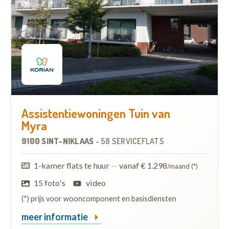
Assistentiewoningen Tuin van
Myra
9100 SINT-NIKLAAS
-
58 SERVICEFLATS
1-kamer flats te huur
—
vanaf € 1.298
/maand (*)
15 foto's
video
(*) prijs voor wooncomponent en basisdiensten
meer informatie