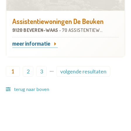
Assistentiewoningen De Beuken
9120 BEVEREN-WAAS
-
70 ASSISTENTIEWONINGEN
meer informatie
Pagination
…
1
2
3
volgende resultaten
Current page
Page
Page
Next page
terug naar boven