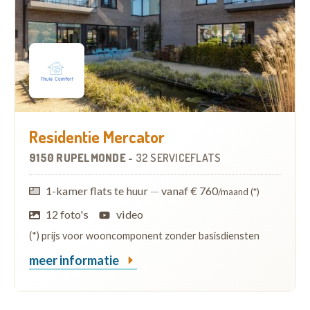
Residentie Mercator
9150 RUPELMONDE
-
32 SERVICEFLATS
1-kamer flats te huur
—
vanaf € 760
/maand (*)
12 foto's
video
(*) prijs voor wooncomponent zonder basisdiensten
meer informatie