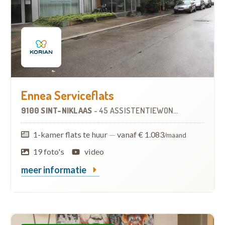
Ennea Serviceflats
9100 SINT-NIKLAAS
-
45 ASSISTENTIEWONINGEN
1-kamer flats te huur
—
vanaf € 1.083
/maand
19 foto's
video
meer informatie