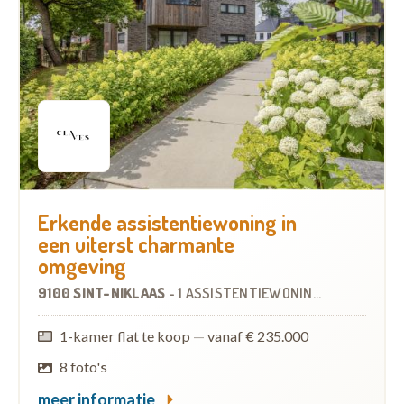
Erkende assistentiewoning in
een uiterst charmante
omgeving
9100 SINT-NIKLAAS
-
1 ASSISTENTIEWONING
1-kamer flat te koop
—
vanaf € 235.000
8 foto's
meer informatie