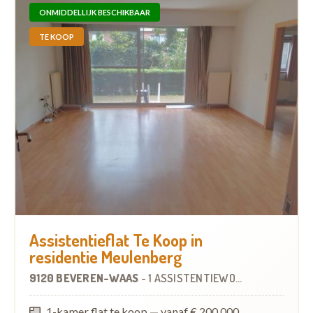
ONMIDDELLIJK BESCHIKBAAR
TE KOOP
Assistentieflat Te Koop in
residentie Meulenberg
9120 BEVEREN-WAAS
-
1 ASSISTENTIEWONING
1-kamer flat te koop
—
vanaf € 200.000