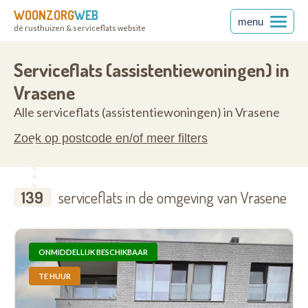
WOONZORG
WEB
menu
dé rusthuizen & serviceflats website
anderen
9120
Serviceflats (assistentiewoningen) in
Vrasene
Alle serviceflats (assistentiewoningen) in Vrasene
Zoek op postcode en/of meer filters
139
serviceflats in de omgeving van Vrasene
ONMIDDELLIJK BESCHIKBAAR
TE HUUR