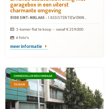
garagebox in een uiterst
charmante omgeving
9100 SINT-NIKLAAS
-
1 ASSISTENTIEWONING
1-kamer flat te koop
—
vanaf € 219.000
6 foto's
meer informatie
ONMIDDELLIJK BESCHIKBAAR
TE HUUR