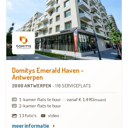
Domitys Emerald Haven -
Antwerpen
2000 ANTWERPEN
-
116 SERVICEFLATS
1-kamer flats te huur
—
vanaf € 1.490
/maand
2-kamer flats te huur
13 foto's
video
meer informatie