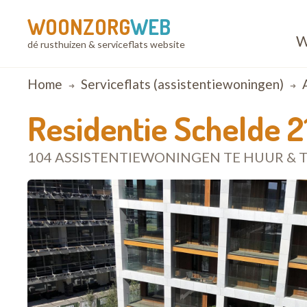
WOONZORG
WEB
W
dé rusthuizen & serviceflats website
Breadcrumb
Home
Serviceflats (assistentiewoningen)
Residentie Schelde 2
104 ASSISTENTIEWONINGEN TE HUUR & 