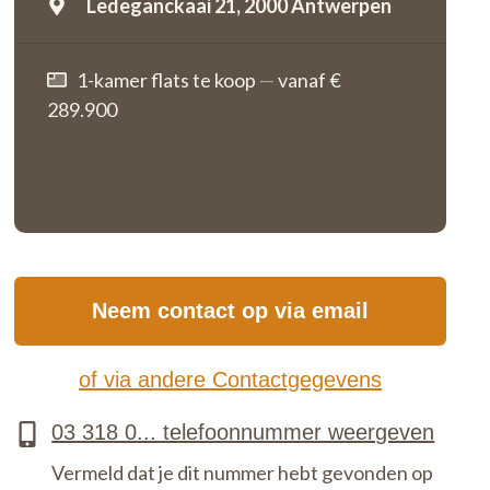
Ledeganckaai 21,
2000 Antwerpen
1-kamer flats te koop
—
vanaf €
289.900
Neem contact op via email
of via andere Contactgegevens
Vermeld dat je dit nummer hebt gevonden op