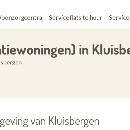
oonzorgcentra
Serviceflats te huur
Service
entiewoningen) in Kluis
uisbergen
mgeving van Kluisbergen