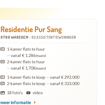
Residentie Pur Sang
8790 WAREGEM
-
93 ASSISTENTIEWONINGEN
1-kamer flats te huur
—
vanaf € 1.286
/maand
2-kamer flats te huur
—
vanaf € 1.708
/maand
1-kamer flats te koop
—
vanaf € 292.000
2-kamer flats te koop
—
vanaf € 333.000
18 foto's
video
meer informatie