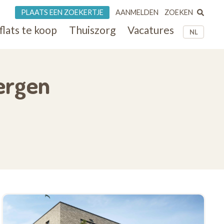
ZOEKEN
PLAATS EEN ZOEKERTJE
AANMELDEN
flats te koop
Thuiszorg
Vacatures
NL
bergen