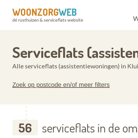
WOONZORG
WEB
W
dé rusthuizen & serviceflats website
Serviceflats (assist
Alle serviceflats (assistentiewoningen) in Kl
Zoek op postcode en/of meer filters
56
serviceflats in de o