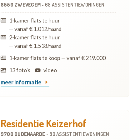
8550 ZWEVEGEM
-
68 ASSISTENTIEWONINGEN
1-kamer flats te huur
—
vanaf € 1.012
/maand
2-kamer flats te huur
—
vanaf € 1.518
/maand
1-kamer flats te koop
—
vanaf € 219.000
13 foto's
video
meer informatie
Residentie Keizerhof
9700 OUDENAARDE
-
80 ASSISTENTIEWONINGEN