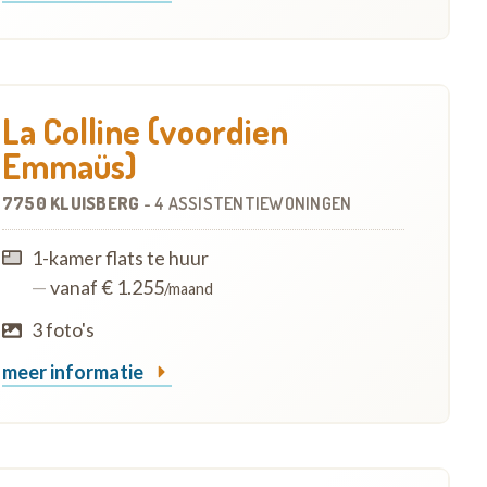
La Colline (voordien
Emmaüs)
7750 KLUISBERG
-
4 ASSISTENTIEWONINGEN
1-kamer flats te huur
—
vanaf € 1.255
/maand
3 foto's
meer informatie