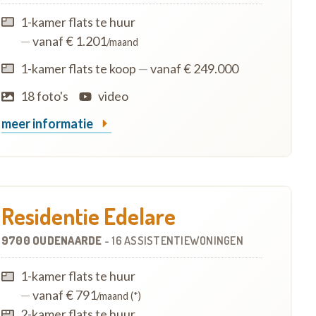
1-kamer flats te huur
—
vanaf € 1.201
/maand
1-kamer flats te koop
—
vanaf € 249.000
18 foto's
video
meer informatie
Residentie Edelare
9700 OUDENAARDE
-
16 ASSISTENTIEWONINGEN
1-kamer flats te huur
—
vanaf € 791
/maand (*)
2-kamer flats te huur