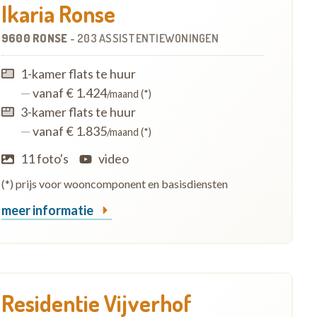
Ikaria Ronse
9600 RONSE
-
203 ASSISTENTIEWONINGEN
1-kamer flats te huur
—
vanaf € 1.424
/maand (*)
3-kamer flats te huur
—
vanaf € 1.835
/maand (*)
11 foto's
video
(*) prijs voor wooncomponent en basisdiensten
meer informatie
Residentie Vijverhof