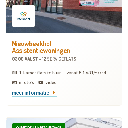
Nieuwbeekhof
Assistentiewoningen
9300 AALST
-
12 SERVICEFLATS
1-kamer flats te huur
—
vanaf € 1.681
/maand
6 foto's
video
meer informatie
ONMIDDELLIJK BESCHIKBAAR