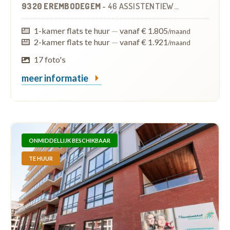
9320 EREMBODEGEM
-
46 ASSISTENTIEWONINGEN
1-kamer flats te huur
—
vanaf € 1.805
/maand
2-kamer flats te huur
—
vanaf € 1.921
/maand
17 foto's
meer informatie
ONMIDDELLIJK BESCHIKBAAR
TE HUUR