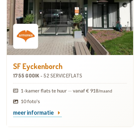
SF Eyckenborch
1755 GOOIK
-
52 SERVICEFLATS
1-kamer flats te huur
—
vanaf € 918
/maand
10 foto's
meer informatie