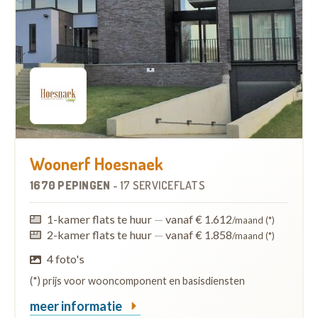
Woonerf Hoesnaek
1670 PEPINGEN
-
17 SERVICEFLATS
1-kamer flats te huur
—
vanaf € 1.612
/maand (*)
2-kamer flats te huur
—
vanaf € 1.858
/maand (*)
4 foto's
(*) prijs voor wooncomponent en basisdiensten
meer informatie