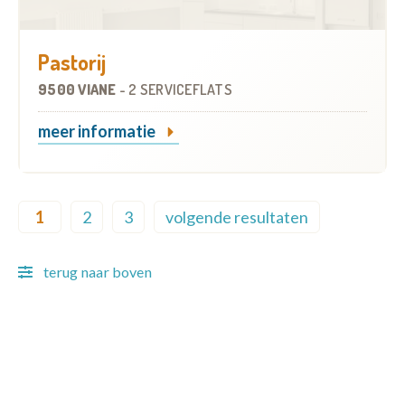
Pastorij
9500 VIANE
-
2 SERVICEFLATS
meer informatie
Pagination
1
2
3
volgende resultaten
Current page
Page
Page
Next page
terug naar boven