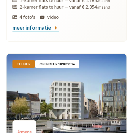
1-kamer flats te huur
—
vanaf € 1.785
/maand
2-kamer flats te huur
—
vanaf € 2.354
/maand
4 foto's
video
meer informatie
TE HUUR
OPENDEUR 10/09/2026