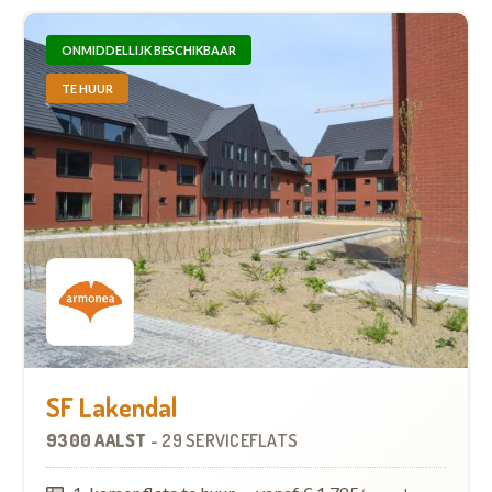
ONMIDDELLIJK BESCHIKBAAR
TE HUUR
SF Lakendal
9300 AALST
-
29 SERVICEFLATS