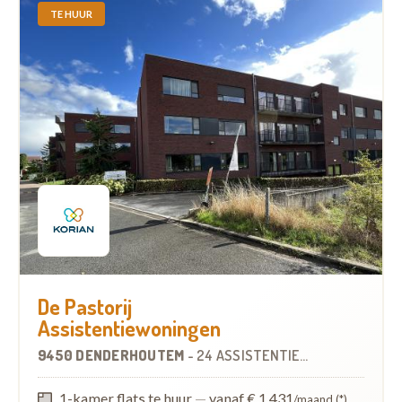
TE HUUR
De Pastorij
Assistentiewoningen
9450 DENDERHOUTEM
-
24 ASSISTENTIEWONINGEN
1-kamer flats te huur
—
vanaf € 1.431
/maand (*)