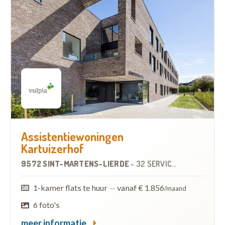
Assistentiewoningen
Kartuizerhof
9572 SINT-MARTENS-LIERDE
-
32 SERVICEFLATS
1-kamer flats te huur
—
vanaf € 1.856
/maand
6 foto's
meer informatie