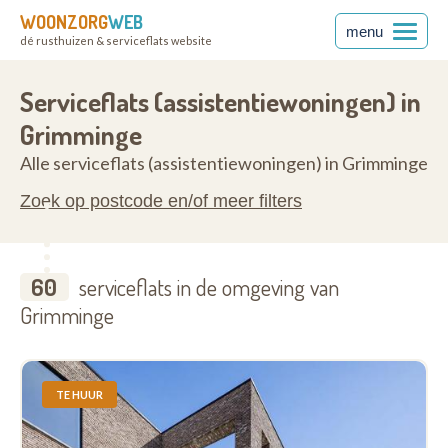
WOONZORG
WEB
menu
dé rusthuizen & serviceflats website
anderen
9506
Serviceflats (assistentiewoningen) in
Grimminge
Alle serviceflats (assistentiewoningen) in Grimminge
Zoek op postcode en/of meer filters
60
serviceflats in de omgeving van
Grimminge
TE HUUR