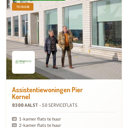
TE HUUR
Assistentiewoningen Pier
Kornel
9300 AALST
-
50 SERVICEFLATS
1-kamer flats te huur
2-kamer flats te huur