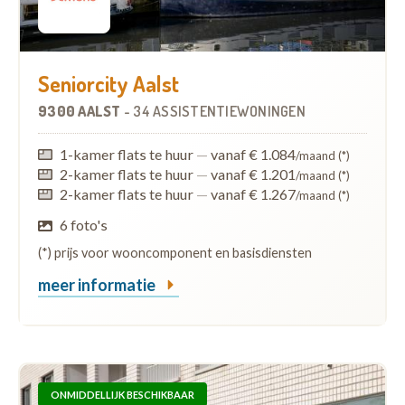
Seniorcity Aalst
9300 AALST
-
34 ASSISTENTIEWONINGEN
1-kamer flats te huur
—
vanaf € 1.084
/maand (*)
2-kamer flats te huur
—
vanaf € 1.201
/maand (*)
2-kamer flats te huur
—
vanaf € 1.267
/maand (*)
6 foto's
(*) prijs voor wooncomponent en basisdiensten
meer informatie
ONMIDDELLIJK BESCHIKBAAR