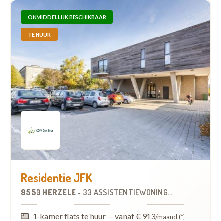
ONMIDDELLIJK BESCHIKBAAR
TE HUUR
Residentie JFK
9550 HERZELE
-
33 ASSISTENTIEWONINGEN
1-kamer flats te huur
—
vanaf € 913
/maand (*)