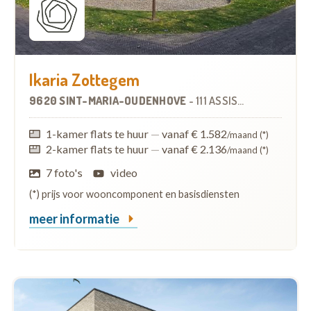
Ikaria Zottegem
9620 SINT-MARIA-OUDENHOVE
-
111 ASSISTENTIEWONINGEN
1-kamer flats te huur
—
vanaf € 1.582
/maand (*)
2-kamer flats te huur
—
vanaf € 2.136
/maand (*)
7 foto's
video
(*) prijs voor wooncomponent en basisdiensten
meer informatie