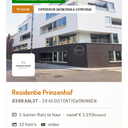
TE HUUR
OPENDEUR 26/08/2026 & 15/09/2026
Residentie Prinsenhof
9300 AALST
-
39 ASSISTENTIEWONINGEN
1-kamer flats te huur
—
vanaf € 1.193
/maand
12 foto's
video