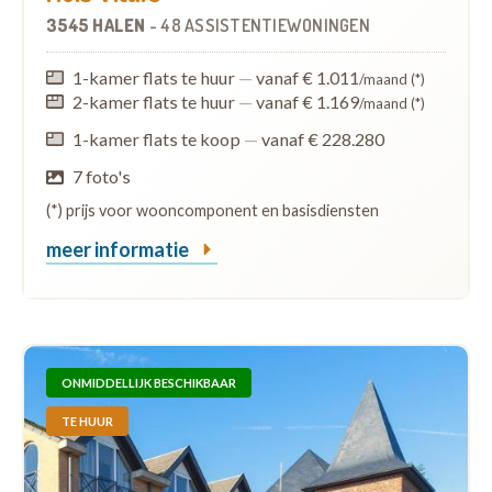
3545 HALEN
-
48 ASSISTENTIEWONINGEN
1-kamer flats te huur
—
vanaf € 1.011
/maand (*)
2-kamer flats te huur
—
vanaf € 1.169
/maand (*)
1-kamer flats te koop
—
vanaf € 228.280
7 foto's
(*) prijs voor wooncomponent en basisdiensten
meer informatie
ONMIDDELLIJK BESCHIKBAAR
TE HUUR