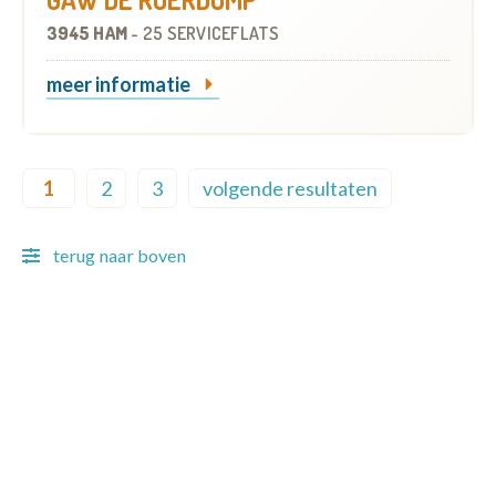
3945 HAM
-
25 SERVICEFLATS
meer informatie
Pagination
1
2
3
volgende resultaten
Current page
Page
Page
Next page
terug naar boven