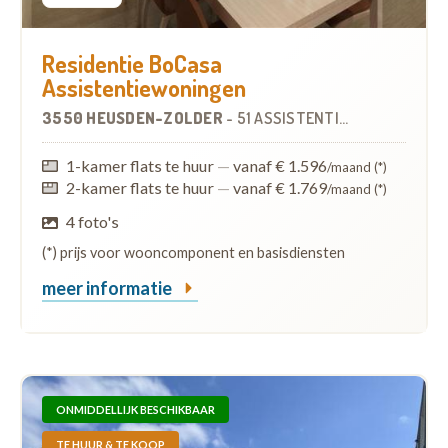
Residentie BoCasa
Assistentiewoningen
3550 HEUSDEN-ZOLDER
-
51 ASSISTENTIEWONINGEN
1-kamer flats te huur
—
vanaf € 1.596
/maand (*)
2-kamer flats te huur
—
vanaf € 1.769
/maand (*)
4 foto's
(*) prijs voor wooncomponent en basisdiensten
meer informatie
ONMIDDELLIJK BESCHIKBAAR
TE HUUR & TE KOOP