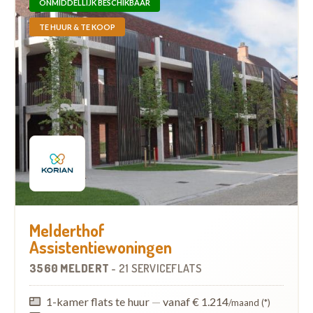
ONMIDDELLIJK BESCHIKBAAR
TE HUUR & TE KOOP
Melderthof
Assistentiewoningen
3560 MELDERT
-
21 SERVICEFLATS
1-kamer flats te huur
—
vanaf € 1.214
/maand (*)