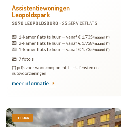
Assistentiewoningen
Leopoldspark
3970 LEOPOLDSBURG
-
25 SERVICEFLATS
1-kamer flats te huur
—
vanaf € 1.735
/maand (*)
2-kamer flats te huur
—
vanaf € 1.938
/maand (*)
1-kamer flats te huur
—
vanaf € 1.735
/maand (*)
7 foto's
(*) prijs voor wooncomponent, basisdiensten en
nutsvoorzieningen
meer informatie
TE HUUR