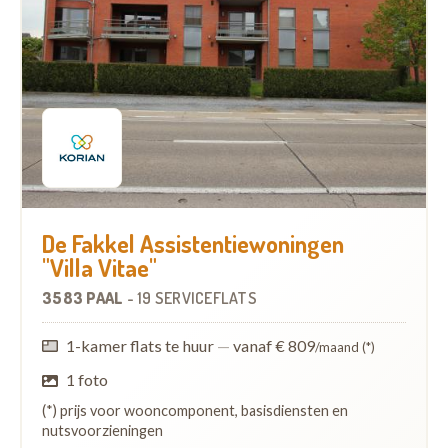
De Fakkel Assistentiewoningen
"Villa Vitae"
3583 PAAL
-
19 SERVICEFLATS
1-kamer flats te huur
—
vanaf € 809
/maand (*)
1 foto
(*) prijs voor wooncomponent, basisdiensten en
nutsvoorzieningen