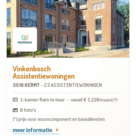
Vinkenbosch
Assistentiewoningen
3510 KERMT
-
23 ASSISTENTIEWONINGEN
1-kamer flats te huur
—
vanaf € 1.228
/maand (*)
8 foto's
(*) prijs voor wooncomponent en basisdiensten
meer informatie