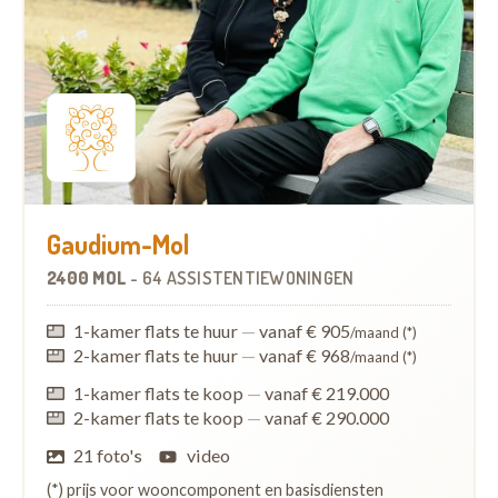
Gaudium-Mol
2400 MOL
-
64 ASSISTENTIEWONINGEN
1-kamer flats te huur
—
vanaf € 905
/maand (*)
2-kamer flats te huur
—
vanaf € 968
/maand (*)
1-kamer flats te koop
—
vanaf € 219.000
2-kamer flats te koop
—
vanaf € 290.000
21 foto's
video
(*) prijs voor wooncomponent en basisdiensten