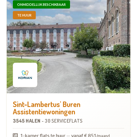
ONMIDDELLIJK BESCHIKBAAR
TE HUUR
Sint-Lambertus' Buren
Assistentiewoningen
3545 HALEN
-
30 SERVICEFLATS
1-kamer flats te huur
—
vanaf € 851
/maand