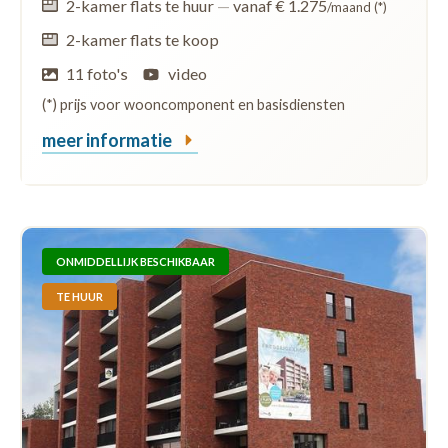
2-kamer flats te huur
—
vanaf € 1.275
/maand (*)
2-kamer flats te koop
11 foto's
video
(*) prijs voor wooncomponent en basisdiensten
meer informatie
ONMIDDELLIJK BESCHIKBAAR
TE HUUR