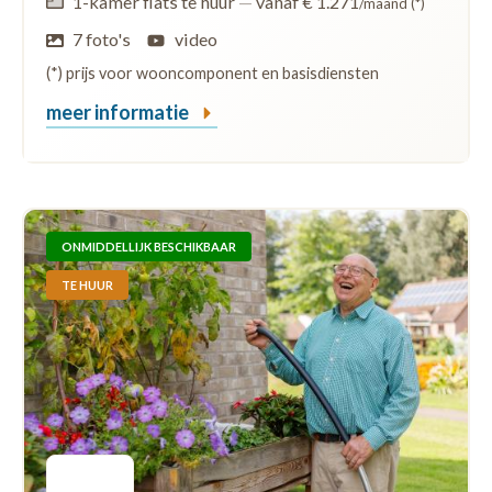
1-kamer flats te huur
—
vanaf € 1.271
/maand (*)
7 foto's
video
(*) prijs voor wooncomponent en basisdiensten
meer informatie
ONMIDDELLIJK BESCHIKBAAR
TE HUUR