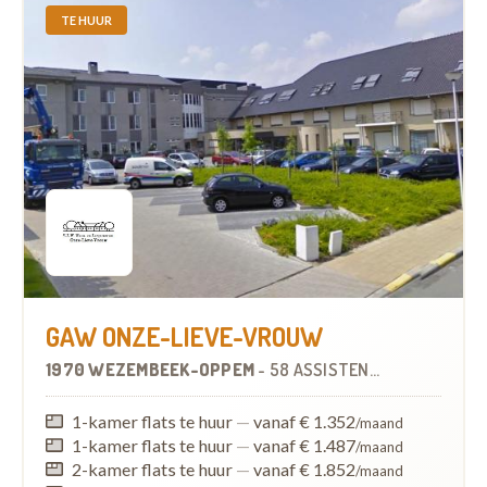
TE HUUR
GAW ONZE-LIEVE-VROUW
1970 WEZEMBEEK-OPPEM
-
58 ASSISTENTIEWONINGEN
1-kamer flats te huur
—
vanaf € 1.352
/maand
1-kamer flats te huur
—
vanaf € 1.487
/maand
2-kamer flats te huur
—
vanaf € 1.852
/maand