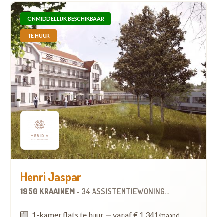
ONMIDDELLIJK BESCHIKBAAR
TE HUUR
Henri Jaspar
1950 KRAAINEM
-
34 ASSISTENTIEWONINGEN
1-kamer flats te huur
—
vanaf € 1.341
/maand