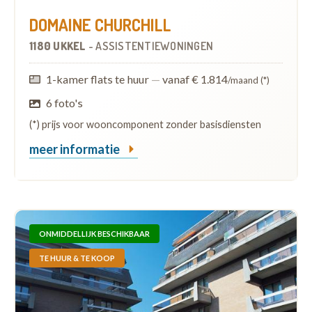
DOMAINE CHURCHILL
1180 UKKEL
-
ASSISTENTIEWONINGEN
1-kamer flats te huur
—
vanaf € 1.814
/maand (*)
6 foto's
(*) prijs voor wooncomponent zonder basisdiensten
meer informatie
ONMIDDELLIJK BESCHIKBAAR
TE HUUR & TE KOOP