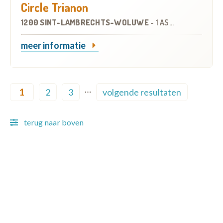
Circle Trianon
1200 SINT-LAMBRECHTS-WOLUWE
-
1 ASSISTENTIEWONING
meer informatie
Pagination
…
1
2
3
volgende resultaten
Current page
Page
Page
Next page
terug naar boven