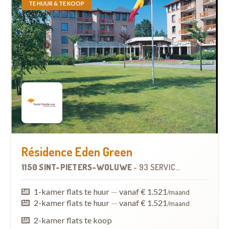
TE HUUR & TE KOOP
Résidence Eden Green
1150 SINT-PIETERS-WOLUWE
-
93 SERVICEFLATS
1-kamer flats te huur
—
vanaf € 1.521
/maand
2-kamer flats te huur
—
vanaf € 1.521
/maand
2-kamer flats te koop