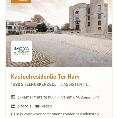
Kasteelresidentie Ter Ham
1820 STEENOKKERZEEL
-
3 ASSISTENTIEWONINGEN
1-kamer flats te huur
—
vanaf € 982
/maand (*)
6 foto's
video
(*) prijs voor wooncomponent zonder basisdiensten