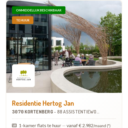
ONMIDDELLIJK BESCHIKBAAR
TE HUUR
Residentie Hertog Jan
3070 KORTENBERG
-
88 ASSISTENTIEWONINGEN
1-kamer flats te huur
—
vanaf € 2.982
/maand (*)