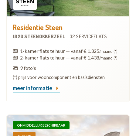
Residentie Steen
1820 STEENOKKERZEEL
-
32 SERVICEFLATS
1-kamer flats te huur
—
vanaf € 1.325
/maand (*)
2-kamer flats te huur
—
vanaf € 1.438
/maand (*)
9 foto's
(*) prijs voor wooncomponent en basisdiensten
meer informatie
ONMIDDELLIJK BESCHIKBAAR
TE HUUR