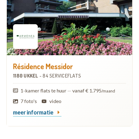
Résidence Messidor
1180 UKKEL
-
84 SERVICEFLATS
1-kamer flats te huur
—
vanaf € 1.795
/maand
7 foto's
video
meer informatie