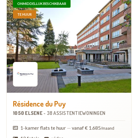
ONMIDDELLIJK BESCHIKBAAR
TE HUUR
Résidence du Puy
1050 ELSENE
-
38 ASSISTENTIEWONINGEN
1-kamer flats te huur
—
vanaf € 1.685
/maand