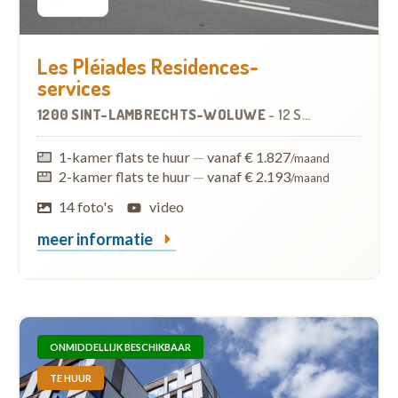
Les Pléiades Residences-
services
1200 SINT-LAMBRECHTS-WOLUWE
-
12 SERVICEFLATS
1-kamer flats te huur
—
vanaf € 1.827
/maand
2-kamer flats te huur
—
vanaf € 2.193
/maand
14 foto's
video
meer informatie
ONMIDDELLIJK BESCHIKBAAR
TE HUUR