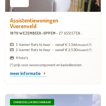
Assistentiewoningen
Vuerenveld
1970 WEZEMBEEK-OPPEM
-
27 ASSISTENTIEWONINGEN
1-kamer flats te huur
—
vanaf € 1.566
/maand (*)
2-kamer flats te huur
—
vanaf € 2.530
/maand (*)
9 foto's
(*) prijs voor wooncomponent en basisdiensten
meer informatie
ONMIDDELLIJK BESCHIKBAAR