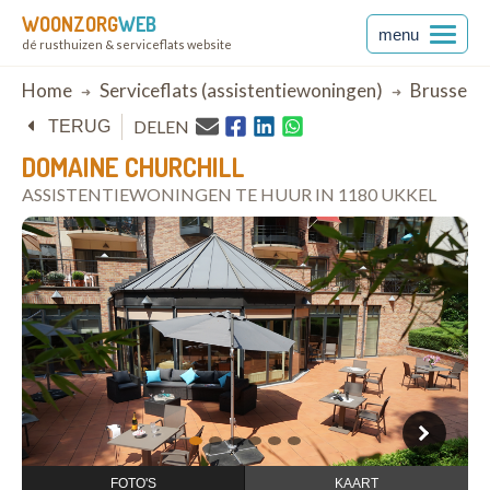
WOONZORG
WEB
menu
dé rusthuizen & serviceflats website
Breadcrumb
Home
Serviceflats (assistentiewoningen)
Brussel
DELEN
TERUG
DOMAINE CHURCHILL
ASSISTENTIEWONINGEN TE HUUR IN 1180 UKKEL
open in Google Maps
1
2
3
4
5
6
FOTO'S
KAART