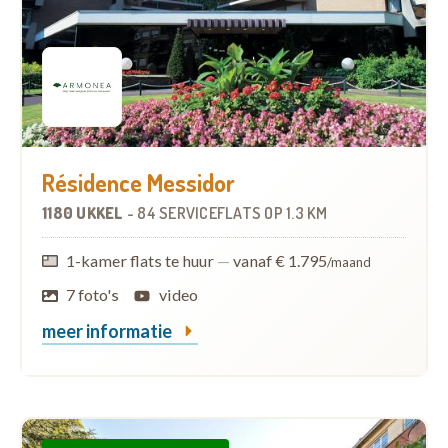
Résidence Messidor
1180 UKKEL
-
84 SERVICEFLATS
OP
1.3 KM
1-kamer flats te huur
—
vanaf € 1.795
/maand
7 foto's
video
meer informatie