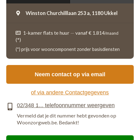
Winston Churchilllaan 253 a,
1180 Ukkel
1-kamer flats te huur
—
vanaf € 1.814
/maand
(*)
(*) prijs voor wooncomponent zonder basisdiensten
Neem contact op via email
of via andere Contactgegevens
Vermeld dat je dit nummer hebt gevonden op
Woonzorgweb.be. Bedankt!