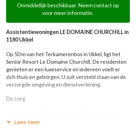
Onmiddellijk beschikbaar. Neem contact op
voor meer informatie.
Assistentiewoningen LE DOMAINE CHURCHILL in
1180 Ukkel
Op 50 m van het Terkamerenbos in Ukkel, ligt het
Senior Resort Le Domaine Churchill. De residenten
genieten er een luxeservice en iedereen voelt er
zich thuis en geborgen. U zult versteld staan van de
verzorgde omgeving en dienstverlening.
De zorg
De residentie Domaine Churchill Senior Resort
biedt haar residenten de zekerheid van een
Lees meer
gepersonaliseerde begeleiding dankzij de continue
aanwezigheid van het personeel dat opgeleid is om