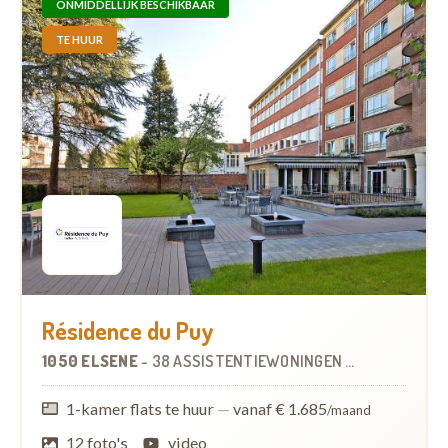
ONMIDDELLIJK BESCHIKBAAR
TE HUUR
Résidence du Puy
1050 ELSENE
-
38 ASSISTENTIEWONINGEN
OP
1.6 KM
1-kamer flats te huur
—
vanaf € 1.685
/maand
12 foto's
video