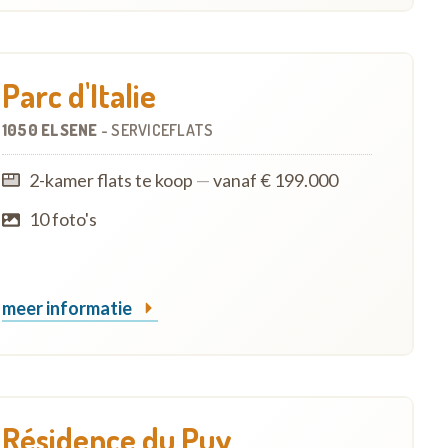
Parc d'Italie
1050 ELSENE
-
SERVICEFLATS
2-kamer flats te koop
—
vanaf € 199.000
10 foto's
meer informatie
Résidence du Puy