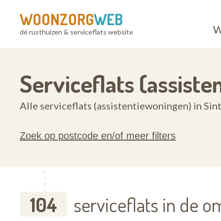
WOONZORG
WEB
W
dé rusthuizen & serviceflats website
Serviceflats (assis
Alle serviceflats (assistentiewoningen) in 
Zoek op postcode en/of meer filters
104
serviceflats in de o