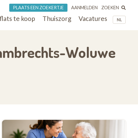
ZOEKEN
PLAATS EEN ZOEKERTJE
AANMELDEN
flats te koop
Thuiszorg
Vacatures
NL
t-Lambrechts-Woluwe