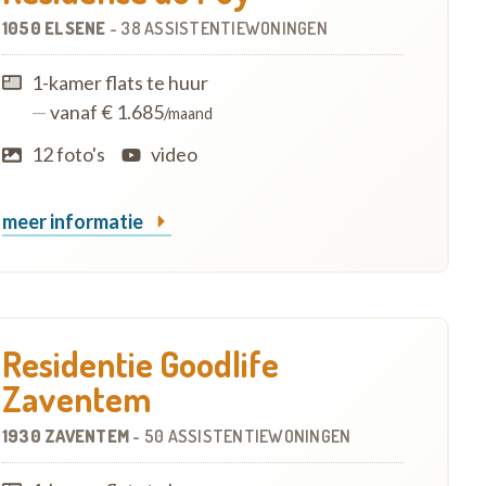
1050 ELSENE
-
38 ASSISTENTIEWONINGEN
1-kamer flats te huur
—
vanaf € 1.685
/maand
12 foto's
video
meer informatie
Residentie Goodlife
Zaventem
1930 ZAVENTEM
-
50 ASSISTENTIEWONINGEN