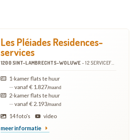
Les Pléiades Residences-
services
1200 SINT-LAMBRECHTS-WOLUWE
-
12 SERVICEFLATS
1-kamer flats te huur
—
vanaf € 1.827
/maand
2-kamer flats te huur
—
vanaf € 2.193
/maand
14 foto's
video
meer informatie