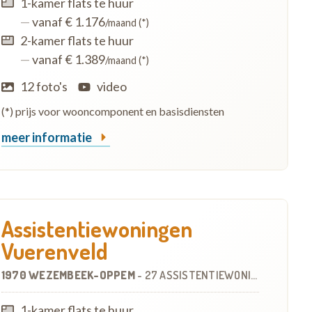
1-kamer flats te huur
—
vanaf € 1.176
/maand (*)
2-kamer flats te huur
—
vanaf € 1.389
/maand (*)
12 foto's
video
(*) prijs voor wooncomponent en basisdiensten
meer informatie
Assistentiewoningen
Vuerenveld
1970 WEZEMBEEK-OPPEM
-
27 ASSISTENTIEWONINGEN
1-kamer flats te huur