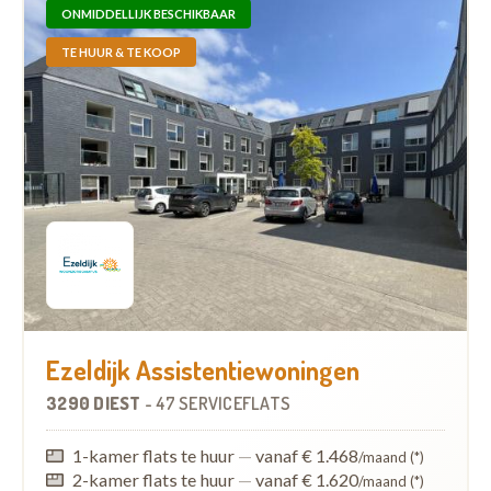
ONMIDDELLIJK BESCHIKBAAR
TE HUUR & TE KOOP
Ezeldijk Assistentiewoningen
3290 DIEST
-
47 SERVICEFLATS
1-kamer flats te huur
—
vanaf € 1.468
/maand (*)
2-kamer flats te huur
—
vanaf € 1.620
/maand (*)