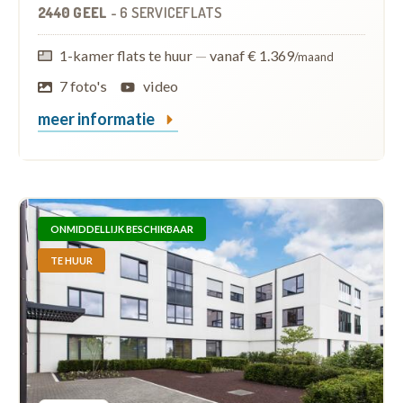
2440 GEEL
-
6 SERVICEFLATS
1-kamer flats te huur
—
vanaf € 1.369
/maand
7 foto's
video
meer informatie
ONMIDDELLIJK BESCHIKBAAR
TE HUUR