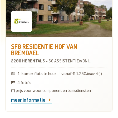
SFG RESIDENTIE HOF VAN
BREMDAEL
2200 HERENTALS
-
60 ASSISTENTIEWONINGEN
1-kamer flats te huur
—
vanaf € 1.250
/maand (*)
4 foto's
(*) prijs voor wooncomponent en basisdiensten
meer informatie