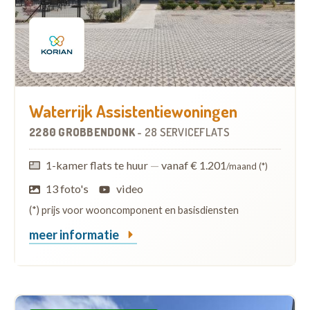
Waterrijk Assistentiewoningen
2280 GROBBENDONK
-
28 SERVICEFLATS
1-kamer flats te huur
—
vanaf € 1.201
/maand (*)
13 foto's
video
(*) prijs voor wooncomponent en basisdiensten
meer informatie