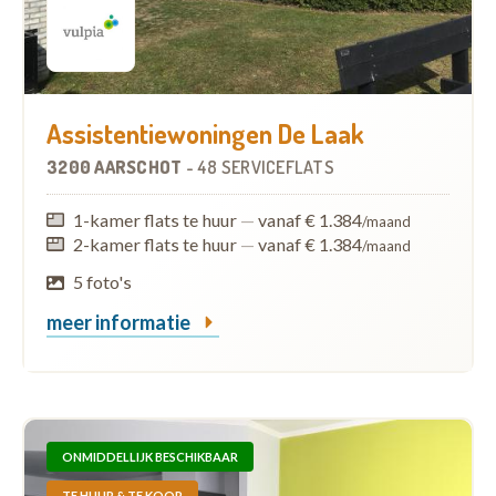
Assistentiewoningen De Laak
3200 AARSCHOT
-
48 SERVICEFLATS
1-kamer flats te huur
—
vanaf € 1.384
/maand
2-kamer flats te huur
—
vanaf € 1.384
/maand
5 foto's
meer informatie
ONMIDDELLIJK BESCHIKBAAR
TE HUUR & TE KOOP