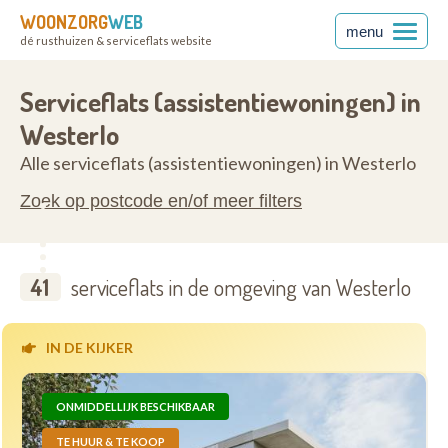
WOONZORG
WEB
menu
dé rusthuizen & serviceflats website
en
2260
Serviceflats (assistentiewoningen) in
Westerlo
Alle serviceflats (assistentiewoningen) in Westerlo
Zoek op postcode en/of meer filters
41
serviceflats in de omgeving van Westerlo
IN DE KIJKER
ONMIDDELLIJK BESCHIKBAAR
TE HUUR & TE KOOP