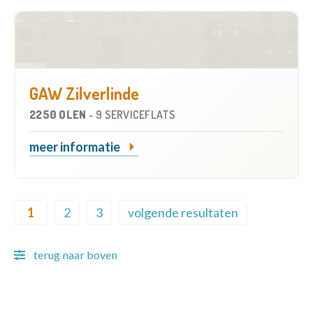
GAW Zilverlinde
2250 OLEN
-
9 SERVICEFLATS
meer informatie
Pagination
1
2
3
volgende resultaten
Current page
Page
Page
Next page
terug naar boven