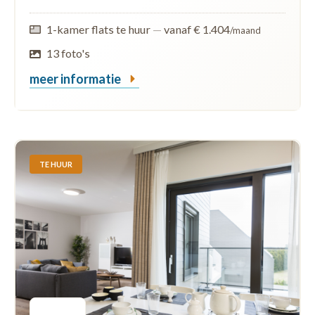
1-kamer flats te huur
—
vanaf € 1.404
/maand
13 foto's
meer informatie
TE HUUR