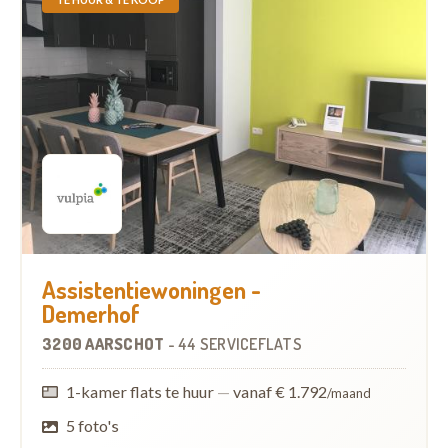
Assistentiewoningen -
Demerhof
3200 AARSCHOT
-
44 SERVICEFLATS
1-kamer flats te huur
—
vanaf € 1.792
/maand
5 foto's